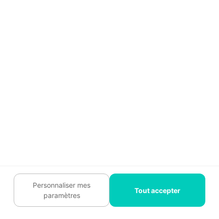
déterminante
plancher
Plancher
La largeur tributaire et
3 mètres
bois avec
le sens des solives
cloisons
modifient la charge
La charge peut rester
Maison de
limitée si seule une
4 mètres
plain-pied
toiture légère est
reprise
Le poids permanent et
Étage avec
les réactions d’appui
4 mètres
dalle
peuvent être beaucoup
béton
plus élevés
Mur
La poutre reçoit une
maçonné
charge linéique
4 mètres
aligné au-
supplémentaire
Personnaliser mes
dessus
importante
Tout accepter
paramètres
Autre
Le chargement devient
poutre
ponctuel et l’abaque
4 mètres