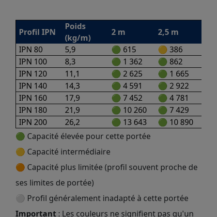
Poids
Profil IPN
2 m
2,5 m
3 
(kg/m)
IPN 80
5,9
🟢 615
🟡 386
⚪
IPN 100
8,3
🟢 1 362
🟢 862
🟡 
IPN 120
11,1
🟢 2 625
🟢 1 665
🟢 
IPN 140
14,3
🟢 4 591
🟢 2 922
🟢 
IPN 160
17,9
🟢 7 452
🟢 4 781
🟢 
IPN 180
21,9
🟢 10 260
🟢 7 429
🟢 
IPN 200
26,2
🟢 13 643
🟢 10 890
🟢 
🟢 Capacité élevée pour cette portée
🟡 Capacité intermédiaire
🟠 Capacité plus limitée (profil souvent proche de
ses limites de portée)
⚪ Profil généralement inadapté à cette portée
Important
: Les couleurs ne signifient pas qu'un