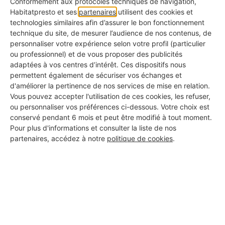
✅ Pour voir ce qu'ils ont déjà fait chez d'autres
Conformément aux protocoles techniques de navigation,
Habitatpresto et ses
partenaires
utilisent des cookies et
technologies similaires afin d’assurer le bon fonctionnement
KBis à jour
technique du site, de mesurer l’audience de nos contenus, de
✅ Pour s'assurer qu'il s'agit d'une vraie entreprise
personnaliser votre expérience selon votre profil (particulier
ou professionnel) et de vous proposer des publicités
Avis clients authentiques
adaptées à vos centres d’intérêt. Ces dispositifs nous
✅ Pour connaître les retours d'expérience réels
permettent également de sécuriser vos échanges et
d'améliorer la pertinence de nos services de mise en relation.
Vous pouvez accepter l'utilisation de ces cookies, les refuser,
Assurance responsabilité civile
ou personnaliser vos préférences ci-dessous. Votre choix est
✅ Pour vous couvrir en cas d'incident
conservé pendant 6 mois et peut être modifié à tout moment.
Pour plus d'informations et consulter la liste de nos
Certifications métiers
partenaires, accédez à notre
politique de cookies
.
✅ Pour garantir la qualité professionnelle du travail
Garantie décennale
✅ Pour être protégé même après les travaux
Demander des devis