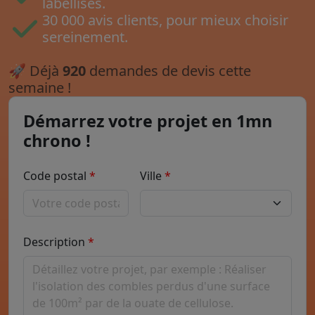
labellisés.
30 000 avis clients, pour mieux choisir
sereinement.
🚀
Déjà
920
demandes de devis cette
semaine !
Démarrez votre projet en 1mn
chrono !
Code postal
Ville
Description