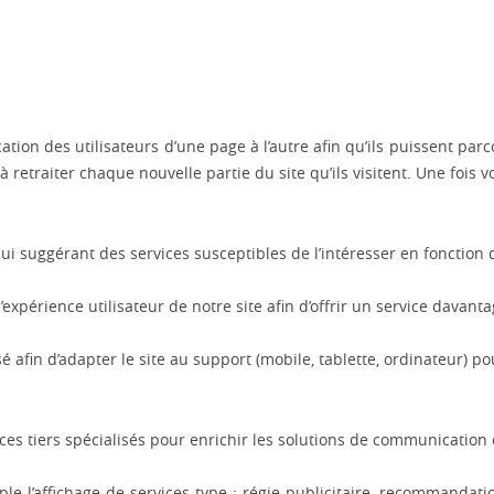
ation des utilisateurs d’une page à l’autre afin qu’ils puissent p
retraiter chaque nouvelle partie du site qu’ils visitent. Une fois v
 en lui suggérant des services susceptibles de l’intéresser en foncti
expérience utilisateur de notre site afin d’offrir un service davant
é afin d’adapter le site au support (mobile, tablette, ordinateur) pou
vices tiers spécialisés pour enrichir les solutions de communicatio
 l’affichage de services type : régie publicitaire, recommandati