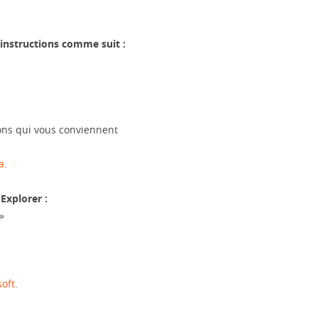
 instructions comme suit :
ions qui vous conviennent
a
.
 Explorer :
»
oft
.