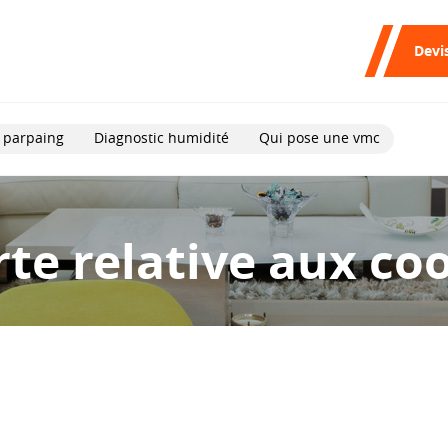
Devi
 parpaing
Diagnostic humidité
Qui pose une vmc
te relative aux co