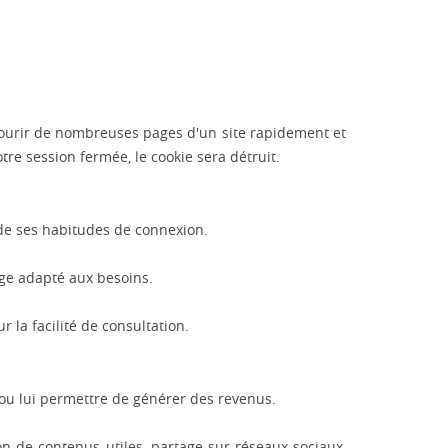
arcourir de nombreuses pages d'un site rapidement et
otre session fermée, le cookie sera détruit.
on de ses habitudes de connexion.
age adapté aux besoins.
r la facilité de consultation.
n ou lui permettre de générer des revenus.
on de contenus utiles, partage sur réseaux sociaux,