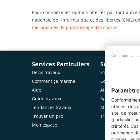
Pour connaître les options offertes par tout autre
nationale de l’informatique et des libertés (CNIL) dé
mécanismes de paramétrage des cookies
.
Continuer sans 
Services Particuliers
Services Pro
Devis travaux
S'inscrire
Comment ça marche
Comment ça marc
Paramètre
Aide
Aide
Guide travaux
Application Mobile
Conformément 
utilisent des 
Tendances travaux
Mon espace
site, de mesur
Trouver un pro
Trouver des chanti
(particulier o
Mon espace
d’intérêt. Ces
pertinence de 
cookies, les r