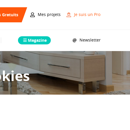
s Gratuits
Mes projets
Je suis un Pro
Magazine
Newsletter
okies