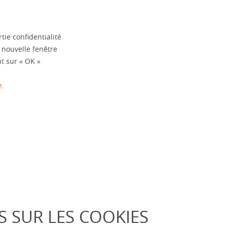
ie confidentialité
 nouvelle fenêtre
nt sur « OK »
e
.
.
S SUR LES COOKIES