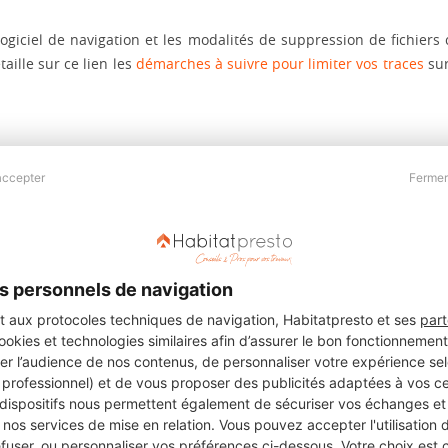
 logiciel de navigation et les modalités de suppression de fichiers
taille sur ce lien les
démarches à suivre pour limiter vos traces
sur
accepter
Fermer
Presse & Partenaires
À propos
Revue de presse
Qui sommes nous ?
he
Kit média
Recrutement
s personnels de navigation
Témoignages
Légal
aux protocoles techniques de navigation, Habitatpresto et ses
part
cookies et technologies similaires afin d’assurer le bon fonctionnemen
Charte cookies
er l’audience de nos contenus, de personnaliser votre expérience selo
ers
u professionnel) et de vous proposer des publicités adaptées à vos c
 dispositifs nous permettent également de sécuriser vos échanges et 
nos services de mise en relation. Vous pouvez accepter l'utilisation 
efuser, ou personnaliser vos préférences ci-dessous. Votre choix est