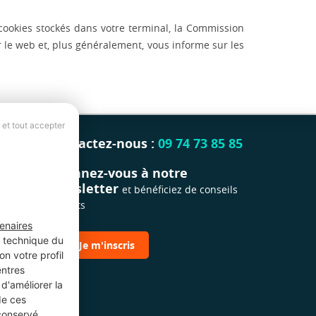
 cookies stockés dans votre terminal, la Commission
 le web et, plus généralement, vous informe sur les
 et tout accepter
Contactez-nous :
09 74 73 85 85
Abonnez-vous à notre
newsletter
et bénéficiez de conseils
gratuits
enaires
t technique du
Je m'inscris
n votre profil
entres
d'améliorer la
de ces
 conservé