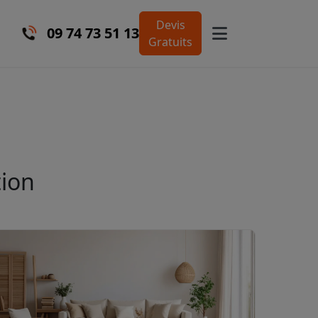
Devis
09 74 73 51 13
Gratuits
tion