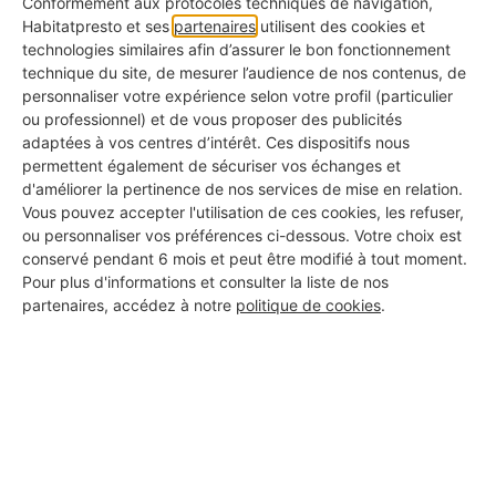
Conformément aux protocoles techniques de navigation,
Habitatpresto et ses
partenaires
utilisent des cookies et
technologies similaires afin d’assurer le bon fonctionnement
technique du site, de mesurer l’audience de nos contenus, de
personnaliser votre expérience selon votre profil (particulier
ou professionnel) et de vous proposer des publicités
adaptées à vos centres d’intérêt. Ces dispositifs nous
permettent également de sécuriser vos échanges et
d'améliorer la pertinence de nos services de mise en relation.
Vous pouvez accepter l'utilisation de ces cookies, les refuser,
ou personnaliser vos préférences ci-dessous. Votre choix est
Tarif couvreur : tous les prix
conservé pendant 6 mois et peut être modifié à tout moment.
Pour plus d'informations et consulter la liste de nos
détaillés selon les travaux de
partenaires, accédez à notre
politique de cookies
.
toiture
21/01/2026
Travaux de rénovation, de réparation, d'entretien,
de construction de toiture..., les tarifs pratiqués
par un couvreur varient en moyenne entre 45 et
jusqu'à plus de 300 € par m2.