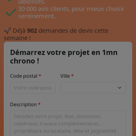
labellisés.
30 000 avis clients, pour mieux choisir
sereinement.
🚀
Déjà
902
demandes de devis cette
semaine !
Démarrez votre projet en 1mn
chrono !
Code postal
Ville
Description