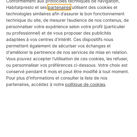
Conformément aux protocoles techniques de navigation,
active
Habitatpresto et ses
partenaires
utilisent des cookies et
technologies similaires afin d’assurer le bon fonctionnement
Photos de réalisations
technique du site, de mesurer l’audience de nos contenus, de
✅ Pour voir ce qu'ils ont déjà fait chez d'autres
personnaliser votre expérience selon votre profil (particulier
ou professionnel) et de vous proposer des publicités
adaptées à vos centres d’intérêt. Ces dispositifs nous
KBis à jour
permettent également de sécuriser vos échanges et
✅ Pour s'assurer qu'il s'agit d'une vraie entreprise
d'améliorer la pertinence de nos services de mise en relation.
Vous pouvez accepter l'utilisation de ces cookies, les refuser,
Avis clients authentiques
ou personnaliser vos préférences ci-dessous. Votre choix est
✅ Pour connaître les retours d'expérience réels
conservé pendant 6 mois et peut être modifié à tout moment.
Pour plus d'informations et consulter la liste de nos
Assurance responsabilité civile
partenaires, accédez à notre
politique de cookies
.
✅ Pour vous couvrir en cas d'incident
Certifications métiers
✅ Pour garantir la qualité professionnelle du travail
Garantie décennale
✅ Pour être protégé même après les travaux