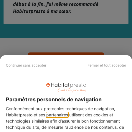
début à la fin. J'ai même recommandé
Habitatpresto à ma sœur.
Demander des devis
Continuer sans accepter
Fermer et tout accepter
Nos labels et critères qualité
Votre projet mérite le meilleur pro !
Paramètres personnels de navigation
Conformément aux protocoles techniques de navigation,
Habitatpresto et ses
partenaires
utilisent des cookies et
Nos labels Habitatpresto Qualité
technologies similaires afin d’assurer le bon fonctionnement
technique du site, de mesurer l’audience de nos contenus, de