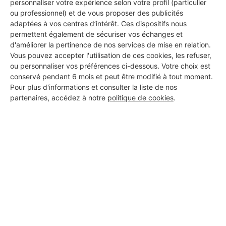
personnaliser votre expérience selon votre profil (particulier
Label Bronze : La Transparence
ou professionnel) et de vous proposer des publicités
Ce label est attribué aux professionnels dont le
adaptées à vos centres d’intérêt. Ces dispositifs nous
profil est rempli à 100%.
permettent également de sécuriser vos échanges et
d'améliorer la pertinence de nos services de mise en relation.
Label Argent : La Qualité Approuvée
Vous pouvez accepter l'utilisation de ces cookies, les refuser,
ou personnaliser vos préférences ci-dessous. Votre choix est
Ce label distingue les professionnels ayant déjà
conservé pendant 6 mois et peut être modifié à tout moment.
obtenu des avis avec une bonne note moyenne.
Pour plus d'informations et consulter la liste de nos
partenaires, accédez à notre
politique de cookies
.
Label Or : L'Excellence Reconnue
C'est la plus haute distinction, réservée aux pros
ayant de nombreux avis avec une excellente note
moyenne.
Les certifications affichées
Certains artisans de notre réseau disposent de
certifications professionnelles reconnues, comme :