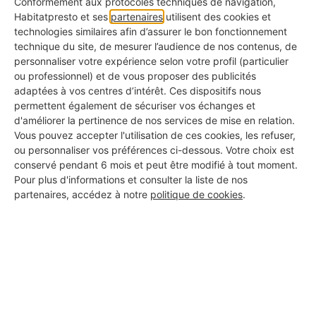
Conformément aux protocoles techniques de navigation,
active
Habitatpresto et ses
partenaires
utilisent des cookies et
technologies similaires afin d’assurer le bon fonctionnement
Photos de réalisations
technique du site, de mesurer l’audience de nos contenus, de
✅ Pour voir ce qu'ils ont déjà fait chez d'autres
personnaliser votre expérience selon votre profil (particulier
ou professionnel) et de vous proposer des publicités
adaptées à vos centres d’intérêt. Ces dispositifs nous
KBis à jour
permettent également de sécuriser vos échanges et
✅ Pour s'assurer qu'il s'agit d'une vraie entreprise
d'améliorer la pertinence de nos services de mise en relation.
Vous pouvez accepter l'utilisation de ces cookies, les refuser,
Avis clients authentiques
ou personnaliser vos préférences ci-dessous. Votre choix est
✅ Pour connaître les retours d'expérience réels
conservé pendant 6 mois et peut être modifié à tout moment.
Pour plus d'informations et consulter la liste de nos
Assurance responsabilité civile
partenaires, accédez à notre
politique de cookies
.
✅ Pour vous couvrir en cas d'incident
Certifications métiers
✅ Pour garantir la qualité professionnelle du travail
Garantie décennale
✅ Pour être protégé même après les travaux