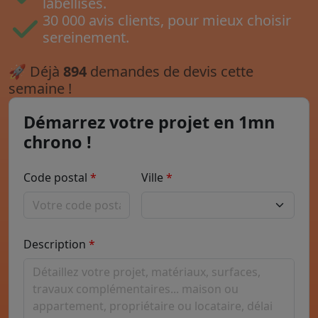
labellisés.
30 000 avis clients, pour mieux choisir
sereinement.
🚀
Déjà
894
demandes de devis cette
semaine !
Démarrez votre projet en 1mn
chrono !
Code postal
Ville
Description