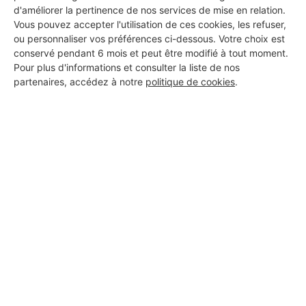
d'améliorer la pertinence de nos services de mise en relation.
Les certifications affichées
Vous pouvez accepter l'utilisation de ces cookies, les refuser,
ou personnaliser vos préférences ci-dessous. Votre choix est
Certains artisans de notre réseau disposent de
conservé pendant 6 mois et peut être modifié à tout moment.
certifications professionnelles reconnues, comme :
Pour plus d'informations et consulter la liste de nos
partenaires, accédez à notre
politique de cookies
.
Comparez en toute confiance
Chez Habitatpresto, chaque artisan est vérifié sur des
critères essentiels pour vous permettre de choisir le