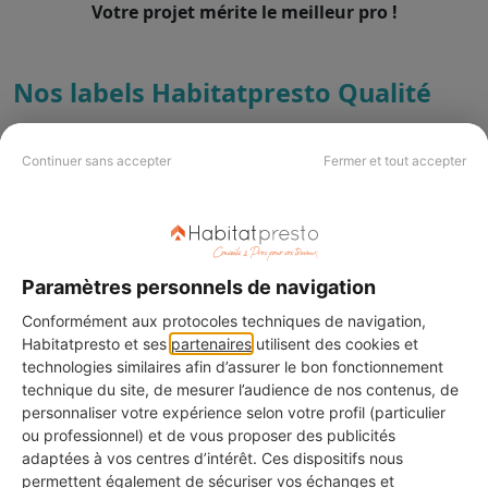
Votre projet mérite le meilleur pro !
Nos labels Habitatpresto Qualité
Label Bronze : La Transparence
Continuer sans accepter
Fermer et tout accepter
Ce label est attribué aux professionnels dont le
profil est rempli à 100%.
Label Argent : La Qualité Approuvée
Paramètres personnels de navigation
Ce label distingue les professionnels ayant déjà
obtenu des avis avec une bonne note moyenne.
Conformément aux protocoles techniques de navigation,
Habitatpresto et ses
partenaires
utilisent des cookies et
Label Or : L'Excellence Reconnue
technologies similaires afin d’assurer le bon fonctionnement
technique du site, de mesurer l’audience de nos contenus, de
C'est la plus haute distinction, réservée aux pros
personnaliser votre expérience selon votre profil (particulier
ayant de nombreux avis avec une excellente note
ou professionnel) et de vous proposer des publicités
moyenne.
adaptées à vos centres d’intérêt. Ces dispositifs nous
permettent également de sécuriser vos échanges et