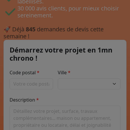
labellisés.
30 000 avis clients, pour mieux choisir
sereinement.
🚀
Déjà
845
demandes de devis cette
semaine !
Démarrez votre projet en 1mn
chrono !
Code postal
Ville
Description