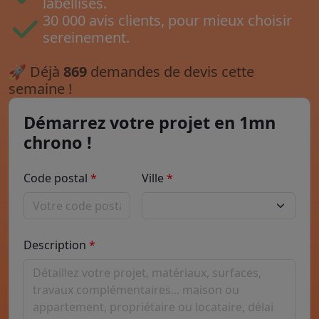
labellisés.
30 000 avis clients, pour mieux choisir
sereinement.
🚀
Déjà
869
demandes de devis cette
semaine !
Démarrez votre projet en 1mn
chrono !
Code postal
Ville
Description