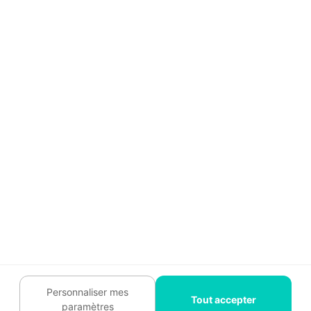
Légal
Charte cookies
Contactez-nous :
09 74 73
85 85
Abonnez-vous à notre
newsletter
et bénéficiez de
conseils gratuits
Je m'inscris
Suivez-nous
Personnaliser mes
Tout accepter
paramètres