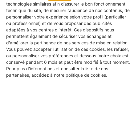
technologies similaires afin d’assurer le bon fonctionnement
Ce label est attribué aux professionnels dont le
technique du site, de mesurer l’audience de nos contenus, de
profil est rempli à 100%.
personnaliser votre expérience selon votre profil (particulier
ou professionnel) et de vous proposer des publicités
adaptées à vos centres d’intérêt. Ces dispositifs nous
Label Argent : La Qualité Approuvée
permettent également de sécuriser vos échanges et
Ce label distingue les professionnels ayant déjà
d'améliorer la pertinence de nos services de mise en relation.
obtenu des avis avec une bonne note moyenne.
Vous pouvez accepter l'utilisation de ces cookies, les refuser,
ou personnaliser vos préférences ci-dessous. Votre choix est
Label Or : L'Excellence Reconnue
conservé pendant 6 mois et peut être modifié à tout moment.
C'est la plus haute distinction, réservée aux pros
Pour plus d'informations et consulter la liste de nos
ayant de nombreux avis avec une excellente note
partenaires, accédez à notre
politique de cookies
.
moyenne.
Les certifications affichées
Certains artisans de notre réseau disposent de
certifications professionnelles reconnues, comme :