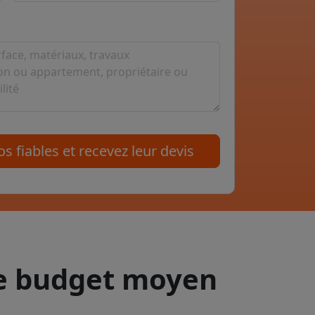
s fiables et recevez leur devis
le budget moyen