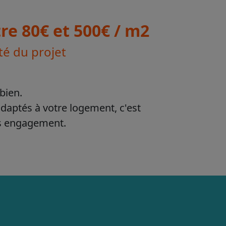
e 80€ et 500€ / m2
té du projet
bien.
adaptés à votre logement, c'est
ns engagement.