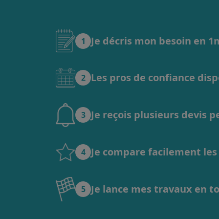
Je décris mon besoin en 
1
Les pros de confiance dis
2
Je reçois plusieurs devis 
3
Je compare facilement les o
4
Je lance mes travaux en t
5