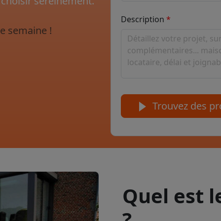
 choisir sereinement.
Description
e semaine !
Trouvez des pro
Quel est 
?