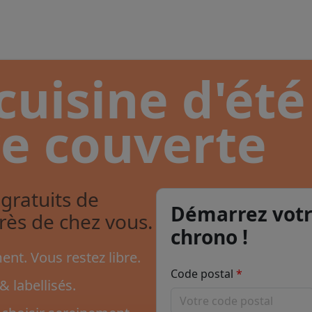
cuisine d'été
re couverte
gratuits de
Démarrez votr
près de chez vous.
chrono !
nt. Vous restez libre.
Code postal
& labellisés.