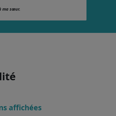
à ma sœur.
lité
ons affichées