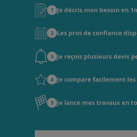
Je décris mon besoin en 
1
Les pros de confiance dis
2
Je reçois plusieurs devis 
3
Je compare facilement les o
4
Je lance mes travaux en t
5