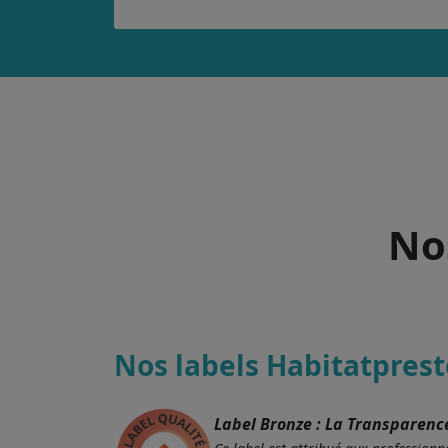
Nos
Nos labels Habitatprest
Label Bronze : La Transparenc