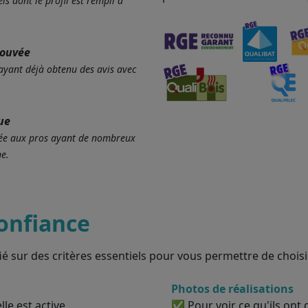
ls dont le profil est rempli à
rouvée
 ayant déjà obtenu des avis avec
ue
ervée aux pros ayant de nombreux
e.
onfiance
ié sur des critères essentiels pour vous permettre de choisir
Photos de réalisations
le est active
✅ Pour voir ce qu'ils ont d