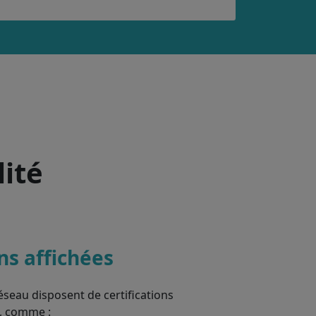
lité
ons affichées
éseau disposent de certifications
, comme :