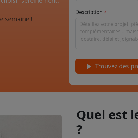
 choisir sereinement.
Description
e semaine !
Trouvez des pro
Quel est 
?