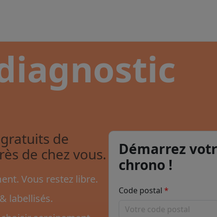
diagnostic
gratuits de
Démarrez votr
près de chez vous.
chrono !
nt. Vous restez libre.
Code postal
& labellisés.