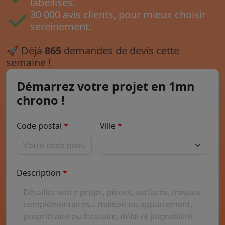
labellisés.
30 000 avis clients, pour mieux choisir
sereinement.
🚀
Déjà
865
demandes de devis cette
semaine !
Démarrez votre projet en 1mn
chrono !
Code postal
Ville
Description