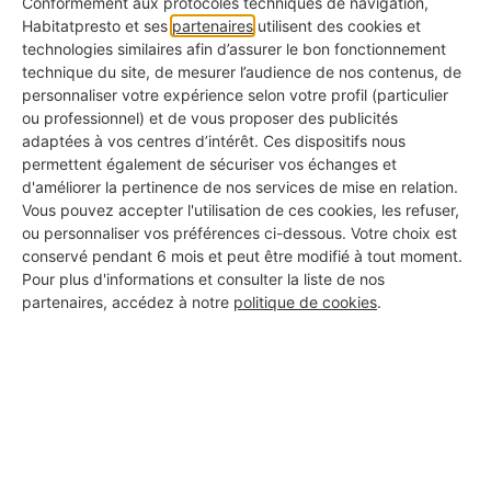
Conformément aux protocoles techniques de navigation,
Photos de réalisations
Habitatpresto et ses
partenaires
utilisent des cookies et
technologies similaires afin d’assurer le bon fonctionnement
✅ Pour voir ce qu'ils ont déjà fait chez d'autres
technique du site, de mesurer l’audience de nos contenus, de
personnaliser votre expérience selon votre profil (particulier
KBis à jour
ou professionnel) et de vous proposer des publicités
✅ Pour s'assurer qu'il s'agit d'une vraie entreprise
adaptées à vos centres d’intérêt. Ces dispositifs nous
permettent également de sécuriser vos échanges et
Avis clients authentiques
d'améliorer la pertinence de nos services de mise en relation.
✅ Pour connaître les retours d'expérience réels
Vous pouvez accepter l'utilisation de ces cookies, les refuser,
ou personnaliser vos préférences ci-dessous. Votre choix est
conservé pendant 6 mois et peut être modifié à tout moment.
Assurance responsabilité civile
Pour plus d'informations et consulter la liste de nos
✅ Pour vous couvrir en cas d'incident
partenaires, accédez à notre
politique de cookies
.
Certifications métiers
✅ Pour garantir la qualité professionnelle du travail
Garantie décennale
✅ Pour être protégé même après les travaux