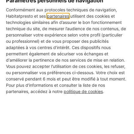
Paramètres personnels de navigation
Conformément aux protocoles techniques de navigation,
Label Bronze : La Transparence
Habitatpresto et ses
partenaires
utilisent des cookies et
technologies similaires afin d’assurer le bon fonctionnement
Ce label est attribué aux professionnels dont le
technique du site, de mesurer l’audience de nos contenus, de
profil est rempli à 100%.
personnaliser votre expérience selon votre profil (particulier
ou professionnel) et de vous proposer des publicités
Label Argent : La Qualité Approuvée
adaptées à vos centres d’intérêt. Ces dispositifs nous
Ce label distingue les professionnels ayant déjà
permettent également de sécuriser vos échanges et
d'améliorer la pertinence de nos services de mise en relation.
obtenu des avis avec une bonne note moyenne.
Vous pouvez accepter l'utilisation de ces cookies, les refuser,
ou personnaliser vos préférences ci-dessous. Votre choix est
Label Or : L'Excellence Reconnue
conservé pendant 6 mois et peut être modifié à tout moment.
C'est la plus haute distinction, réservée aux pros
Pour plus d'informations et consulter la liste de nos
ayant de nombreux avis avec une excellente note
partenaires, accédez à notre
politique de cookies
.
moyenne.
Les certifications affichées
Certains artisans de notre réseau disposent de