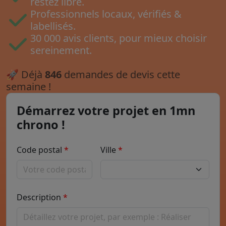
restez libre.
Professionnels locaux, vérifiés &
labellisés.
30 000 avis clients, pour mieux choisir
sereinement.
🚀
Déjà
846
demandes de devis cette
semaine !
Démarrez votre projet en 1mn
chrono !
Code postal
Ville
Description