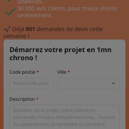
labellisés.
30 000 avis clients, pour mieux choisir
sereinement.
🚀
Déjà
901
demandes de devis cette
semaine !
Démarrez votre projet en 1mn
chrono !
Code postal
Ville
Description