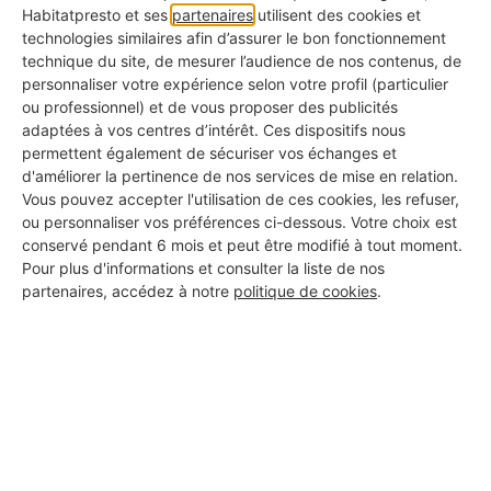
Habitatpresto et ses
partenaires
utilisent des cookies et
Ce label est attribué aux professionnels dont le
technologies similaires afin d’assurer le bon fonctionnement
profil est rempli à 100%.
technique du site, de mesurer l’audience de nos contenus, de
personnaliser votre expérience selon votre profil (particulier
Label Argent : La Qualité Approuvée
ou professionnel) et de vous proposer des publicités
adaptées à vos centres d’intérêt. Ces dispositifs nous
Ce label distingue les professionnels ayant déjà
permettent également de sécuriser vos échanges et
obtenu des avis avec une bonne note moyenne.
d'améliorer la pertinence de nos services de mise en relation.
Vous pouvez accepter l'utilisation de ces cookies, les refuser,
Label Or : L'Excellence Reconnue
ou personnaliser vos préférences ci-dessous. Votre choix est
C'est la plus haute distinction, réservée aux pros
conservé pendant 6 mois et peut être modifié à tout moment.
ayant de nombreux avis avec une excellente note
Pour plus d'informations et consulter la liste de nos
moyenne.
partenaires, accédez à notre
politique de cookies
.
Les certifications affichées
Certains artisans de notre réseau disposent de
certifications professionnelles reconnues, comme :