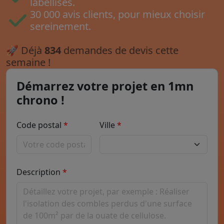
labellisés.
30 000 avis clients, pour mieux choisir
sereinement.
🚀
Déjà
834
demandes de devis cette
semaine !
Démarrez votre projet en 1mn
chrono !
Code postal
Ville
Description