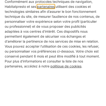
Conformément aux protocoles techniques de navigation,
Habitatpresto et ses
partenaires
utilisent des cookies et
Label Bronze : La Transparence
technologies similaires afin d’assurer le bon fonctionnement
Ce label est attribué aux professionnels dont le
technique du site, de mesurer l’audience de nos contenus, de
personnaliser votre expérience selon votre profil (particulier
profil est rempli à 100%.
ou professionnel) et de vous proposer des publicités
adaptées à vos centres d’intérêt. Ces dispositifs nous
Label Argent : La Qualité Approuvée
permettent également de sécuriser vos échanges et
Ce label distingue les professionnels ayant déjà
d'améliorer la pertinence de nos services de mise en relation.
obtenu des avis avec une bonne note moyenne.
Vous pouvez accepter l'utilisation de ces cookies, les refuser,
ou personnaliser vos préférences ci-dessous. Votre choix est
Label Or : L'Excellence Reconnue
conservé pendant 6 mois et peut être modifié à tout moment.
Pour plus d'informations et consulter la liste de nos
C'est la plus haute distinction, réservée aux pros
partenaires, accédez à notre
politique de cookies
.
ayant de nombreux avis avec une excellente note
moyenne.
Les certifications affichées
Certains artisans de notre réseau disposent de