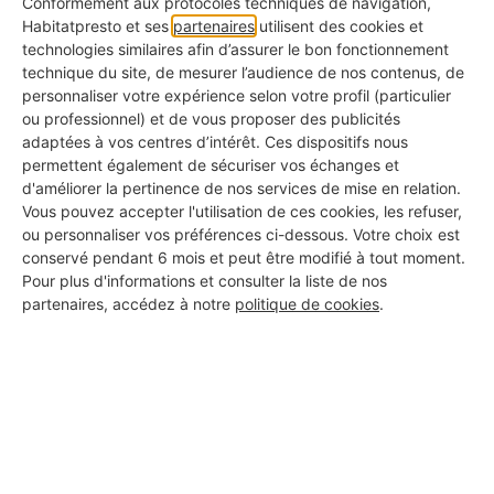
Conformément aux protocoles techniques de navigation,
Photos de réalisations
Habitatpresto et ses
partenaires
utilisent des cookies et
✅ Pour voir ce qu'ils ont déjà fait chez d'autres
technologies similaires afin d’assurer le bon fonctionnement
technique du site, de mesurer l’audience de nos contenus, de
personnaliser votre expérience selon votre profil (particulier
KBis à jour
ou professionnel) et de vous proposer des publicités
✅ Pour s'assurer qu'il s'agit d'une vraie entreprise
adaptées à vos centres d’intérêt. Ces dispositifs nous
permettent également de sécuriser vos échanges et
Avis clients authentiques
d'améliorer la pertinence de nos services de mise en relation.
✅ Pour connaître les retours d'expérience réels
Vous pouvez accepter l'utilisation de ces cookies, les refuser,
ou personnaliser vos préférences ci-dessous. Votre choix est
conservé pendant 6 mois et peut être modifié à tout moment.
Assurance responsabilité civile
Pour plus d'informations et consulter la liste de nos
✅ Pour vous couvrir en cas d'incident
partenaires, accédez à notre
politique de cookies
.
Certifications métiers
✅ Pour garantir la qualité professionnelle du travail
Garantie décennale
✅ Pour être protégé même après les travaux