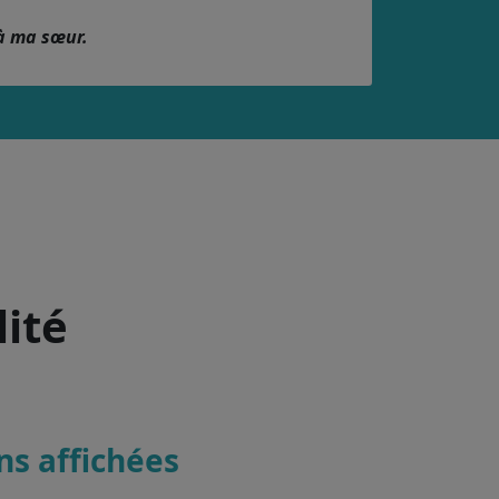
à ma sœur.
lité
ons affichées