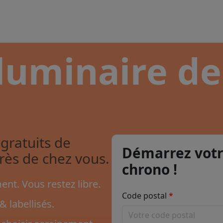
luminaire de
gratuits de
Démarrez votr
près de chez vous.
chrono !
nt. Vous restez libre.
Code postal
& labellisés.