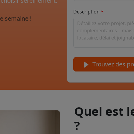
 choisir sereinement.
Description
e semaine !
Trouvez des pro
Quel est 
?