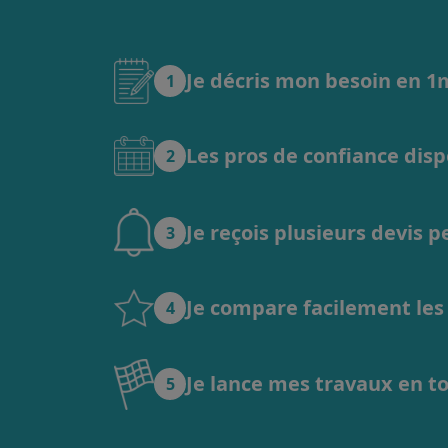
Je décris mon besoin en 
1
Les pros de confiance dis
2
Je reçois plusieurs devis 
3
Je compare facilement les o
4
Je lance mes travaux en t
5