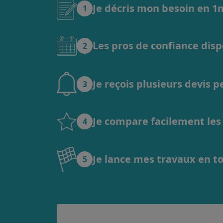
Je décris mon besoin en 
1
Les pros de confiance dis
2
Je reçois plusieurs devis 
3
Je compare facilement les o
4
Je lance mes travaux en t
5