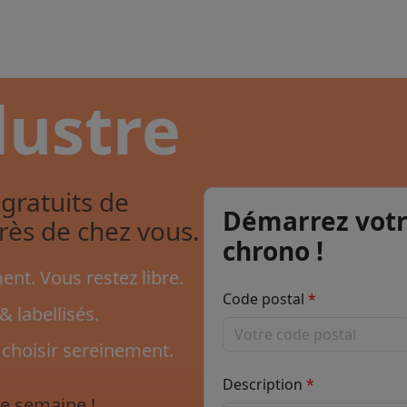
lustre
gratuits de
Démarrez votr
près de chez vous.
chrono !
nt. Vous restez libre.
Code postal
& labellisés.
 choisir sereinement.
Description
e semaine !