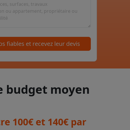
s fiables et recevez leur devis
le budget moyen
e 100€ et 140€ par