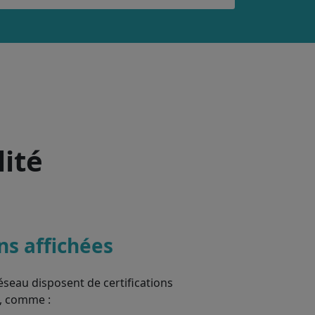
lité
ons affichées
éseau disposent de certifications
, comme :