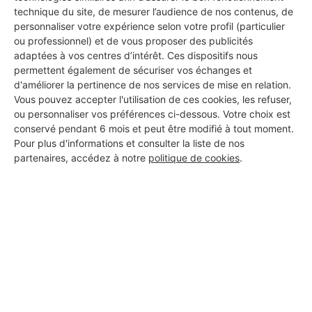
technique du site, de mesurer l’audience de nos contenus, de
Ce label est attribué aux professionnels dont le
personnaliser votre expérience selon votre profil (particulier
profil est rempli à 100%.
ou professionnel) et de vous proposer des publicités
adaptées à vos centres d’intérêt. Ces dispositifs nous
Label Argent : La Qualité Approuvée
permettent également de sécuriser vos échanges et
d'améliorer la pertinence de nos services de mise en relation.
Ce label distingue les professionnels ayant déjà
Vous pouvez accepter l'utilisation de ces cookies, les refuser,
obtenu des avis avec une bonne note moyenne.
ou personnaliser vos préférences ci-dessous. Votre choix est
conservé pendant 6 mois et peut être modifié à tout moment.
Label Or : L'Excellence Reconnue
Pour plus d'informations et consulter la liste de nos
C'est la plus haute distinction, réservée aux pros
partenaires, accédez à notre
politique de cookies
.
ayant de nombreux avis avec une excellente note
moyenne.
Les certifications affichées
Certains artisans de notre réseau disposent de
certifications professionnelles reconnues, comme :