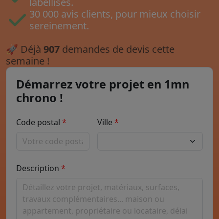
labellisés.
30 000 avis clients, pour mieux choisir
sereinement.
🚀
Déjà
907
demandes de devis cette
semaine !
Démarrez votre projet en 1mn
chrono !
Code postal
Ville
Description