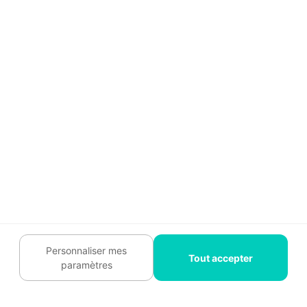
Contactez-nous :
09 74 73
85 85
Abonnez-vous à notre
newsletter
et bénéficiez de
conseils gratuits
Je m'inscris
Suivez-nous
Personnaliser mes
Tout accepter
paramètres