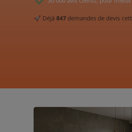
30 000 avis clients, pour mieux
🚀
Déjà
847
demandes de devis cett