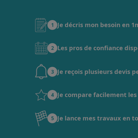
Je décris mon besoin en 
1
Les pros de confiance dis
2
Je reçois plusieurs devis 
3
Je compare facilement les o
4
Je lance mes travaux en t
5