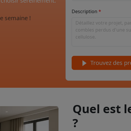
 choisir sereinement.
Description
e semaine !
Trouvez des pro
Quel est 
?