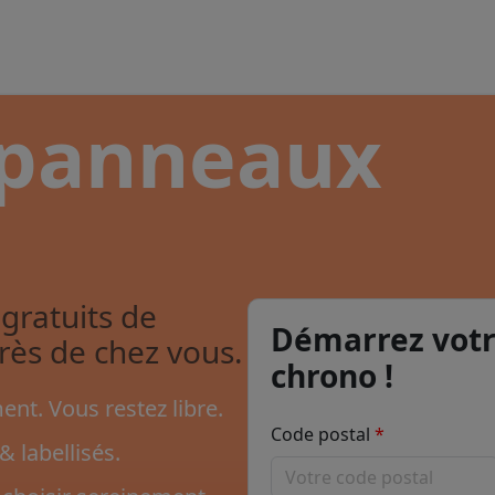
 panneaux
gratuits de
Démarrez votr
près de chez vous.
chrono !
nt. Vous restez libre.
Code postal
& labellisés.