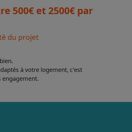
e 500€ et 2500€ par
té du projet
bien.
adaptés à votre logement, c'est
ns engagement.