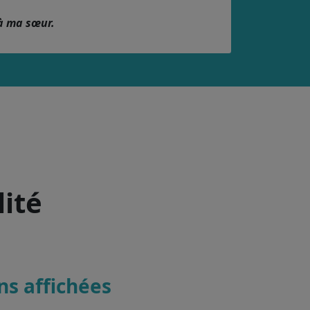
à ma sœur.
lité
ons affichées