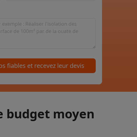
s fiables et recevez leur devis
le budget moyen