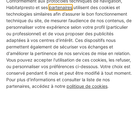
Conformément aux protocoles techniques de navigation,
active
Habitatpresto et ses
partenaires
utilisent des cookies et
technologies similaires afin d’assurer le bon fonctionnement
technique du site, de mesurer l’audience de nos contenus, de
Photos de réalisations
personnaliser votre expérience selon votre profil (particulier
✅ Pour voir ce qu'ils ont déjà fait chez d'autres
ou professionnel) et de vous proposer des publicités
adaptées à vos centres d’intérêt. Ces dispositifs nous
KBis à jour
permettent également de sécuriser vos échanges et
✅ Pour s'assurer qu'il s'agit d'une vraie entreprise
d'améliorer la pertinence de nos services de mise en relation.
Vous pouvez accepter l'utilisation de ces cookies, les refuser,
Avis clients authentiques
ou personnaliser vos préférences ci-dessous. Votre choix est
conservé pendant 6 mois et peut être modifié à tout moment.
✅ Pour connaître les retours d'expérience réels
Pour plus d'informations et consulter la liste de nos
partenaires, accédez à notre
politique de cookies
.
Assurance responsabilité civile
✅ Pour vous couvrir en cas d'incident
Certifications métiers
✅ Pour garantir la qualité professionnelle du travail
Garantie décennale