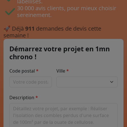
labellisés.
30 000 avis clients, pour mieux choisir
sereinement.
🚀
Déjà
911
demandes de devis cette
semaine !
Démarrez votre projet en 1mn
chrono !
Code postal
Ville
Description