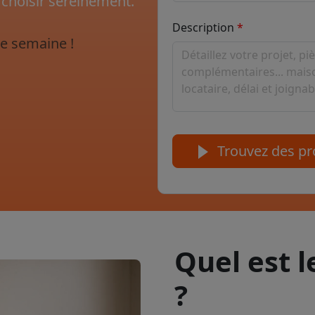
 choisir sereinement.
Description
e semaine !
Trouvez des pro
Quel est 
?