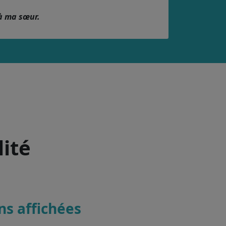
à ma sœur.
lité
ons affichées