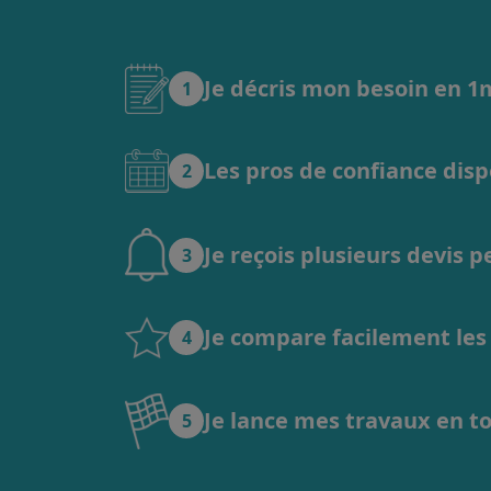
Je décris mon besoin en 
1
Les pros de confiance dis
2
Je reçois plusieurs devis 
3
Je compare facilement les o
4
Je lance mes travaux en t
5