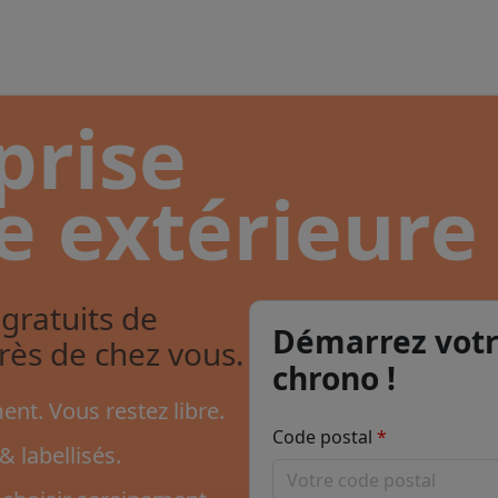
prise
e extérieure
gratuits de
Démarrez votr
près de chez vous.
chrono !
nt. Vous restez libre.
Code postal
& labellisés.