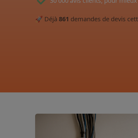
30 000 avis clients, pour mieux
🚀
Déjà
861
demandes de devis cett