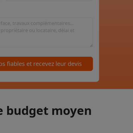
s fiables et recevez leur devis
le budget moyen