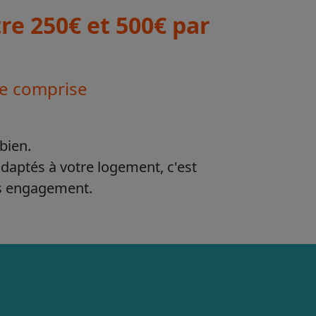
e 250€ et 500€ par
se comprise
bien.
adaptés à votre logement, c'est
ns engagement.