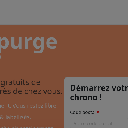
 purge
r
gratuits de
Démarrez votr
près de chez vous.
chrono !
nt. Vous restez libre.
Code postal
& labellisés.