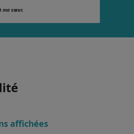
à ma sœur.
lité
ons affichées