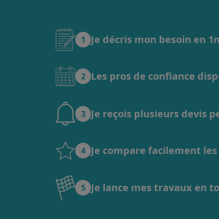
Je décris mon besoin en 
1
Les pros de confiance dis
2
Je reçois plusieurs devis 
3
Je compare facilement les o
4
Je lance mes travaux en t
5