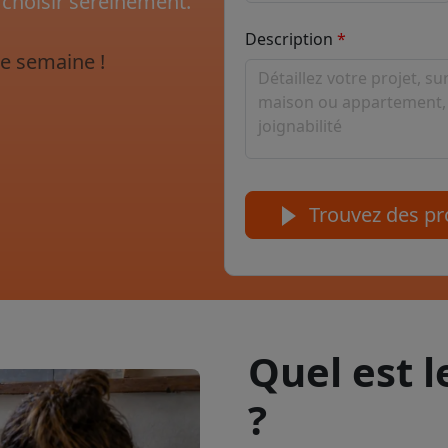
 choisir sereinement.
Description
e semaine !
Trouvez des pro
Quel est 
?