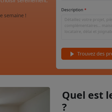
 choisir sereinement.
Description
e semaine !
Trouvez des pro
Quel est 
?