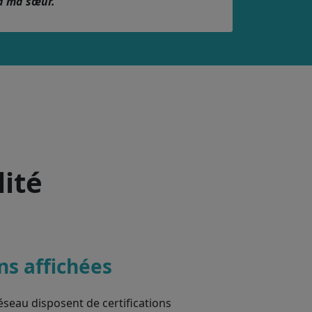
à ma sœur.
lité
ons affichées
éseau disposent de certifications