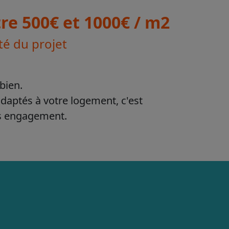
e 500€ et 1000€ / m2
té du projet
bien.
adaptés à votre logement, c'est
ns engagement.