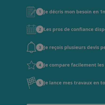
Je décris mon besoin en 
1
Les pros de confiance dis
2
Je reçois plusieurs devis 
3
Je compare facilement les o
4
Je lance mes travaux en t
5