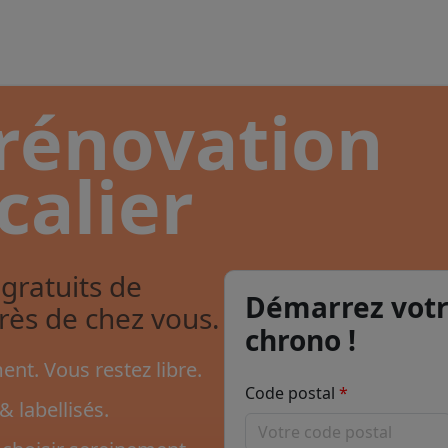
 rénovation
calier
gratuits de
Démarrez votr
près de chez vous.
chrono !
nt. Vous restez libre.
Code postal
& labellisés.