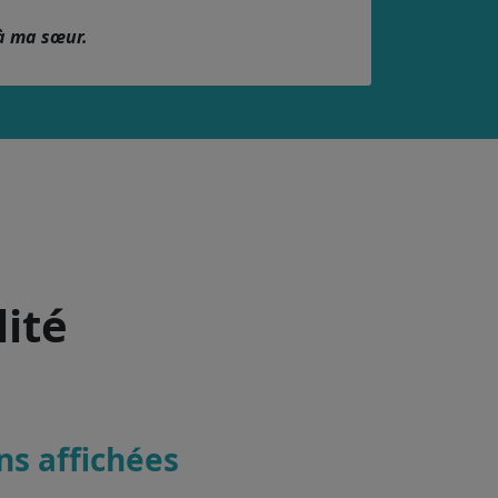
à ma sœur.
lité
ons affichées