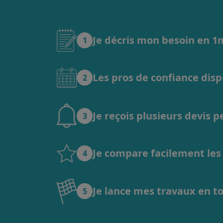
Je décris mon besoin en 
1
Les pros de confiance dis
2
Je reçois plusieurs devis 
3
Je compare facilement les o
4
Je lance mes travaux en t
5