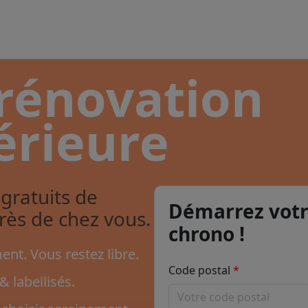
 rénovation
érieure
gratuits de
Démarrez votr
près de chez vous.
chrono !
nt. Vous restez libre.
Code postal
& labellisés.