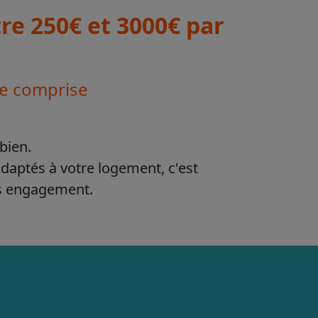
e 250€ et 3000€ par
se comprise
bien.
adaptés à votre logement, c'est
ns engagement.