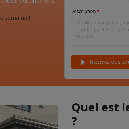
 choisir sereinement.
Description
e semaine !
Trouvez des pro
Quel est 
?