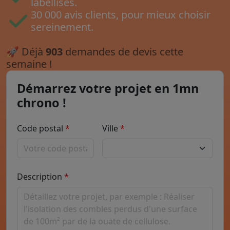
labellisés.
30 000 avis clients, pour mieux choisir
sereinement.
🚀
Déjà
903
demandes de devis cette
semaine !
Démarrez votre projet en 1mn
chrono !
Code postal
Ville
Description