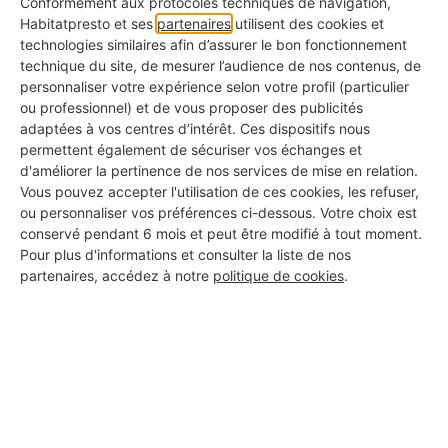
Conformément aux protocoles techniques de navigation,
active
Habitatpresto et ses
partenaires
utilisent des cookies et
technologies similaires afin d’assurer le bon fonctionnement
technique du site, de mesurer l’audience de nos contenus, de
Photos de réalisations
personnaliser votre expérience selon votre profil (particulier
✅ Pour voir ce qu'ils ont déjà fait chez d'autres
ou professionnel) et de vous proposer des publicités
adaptées à vos centres d’intérêt. Ces dispositifs nous
KBis à jour
permettent également de sécuriser vos échanges et
✅ Pour s'assurer qu'il s'agit d'une vraie entreprise
d'améliorer la pertinence de nos services de mise en relation.
Vous pouvez accepter l'utilisation de ces cookies, les refuser,
Avis clients authentiques
ou personnaliser vos préférences ci-dessous. Votre choix est
conservé pendant 6 mois et peut être modifié à tout moment.
✅ Pour connaître les retours d'expérience réels
Pour plus d'informations et consulter la liste de nos
partenaires, accédez à notre
politique de cookies
.
Assurance responsabilité civile
✅ Pour vous couvrir en cas d'incident
Certifications métiers
✅ Pour garantir la qualité professionnelle du travail
Garantie décennale