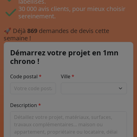
labellisés.
30 000 avis clients, pour mieux choisir
sereinement.
🚀
Déjà
869
demandes de devis cette
semaine !
Démarrez votre projet en 1mn
chrono !
Code postal
Ville
Description