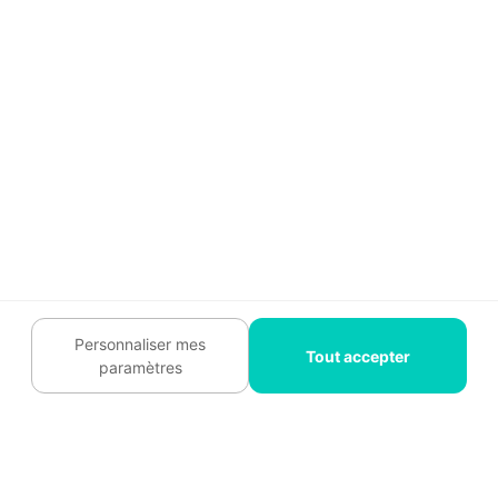
85 85
Abonnez-vous à notre
newsletter
et bénéficiez de
conseils gratuits
Je m'inscris
Suivez-nous
Personnaliser mes
Tout accepter
paramètres
Plan du site