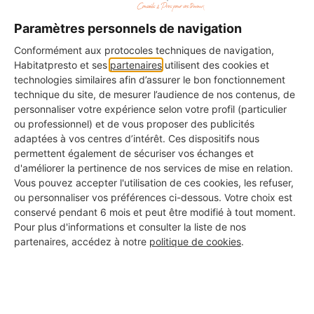
Label Bronze : La Transparence
Paramètres personnels de navigation
Ce label est attribué aux professionnels dont le
Conformément aux protocoles techniques de navigation,
profil est rempli à 100%.
Habitatpresto et ses
partenaires
utilisent des cookies et
technologies similaires afin d’assurer le bon fonctionnement
Label Argent : La Qualité Approuvée
technique du site, de mesurer l’audience de nos contenus, de
personnaliser votre expérience selon votre profil (particulier
Ce label distingue les professionnels ayant déjà
ou professionnel) et de vous proposer des publicités
obtenu des avis avec une bonne note moyenne.
adaptées à vos centres d’intérêt. Ces dispositifs nous
permettent également de sécuriser vos échanges et
Label Or : L'Excellence Reconnue
d'améliorer la pertinence de nos services de mise en relation.
C'est la plus haute distinction, réservée aux pros
Vous pouvez accepter l'utilisation de ces cookies, les refuser,
ayant de nombreux avis avec une excellente note
ou personnaliser vos préférences ci-dessous. Votre choix est
moyenne.
conservé pendant 6 mois et peut être modifié à tout moment.
Pour plus d'informations et consulter la liste de nos
partenaires, accédez à notre
politique de cookies
.
Les certifications affichées
Certains artisans de notre réseau disposent de
certifications professionnelles reconnues, comme :