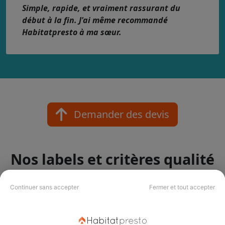
Simple, rapide, et vraiment rassurant du
début à la fin. J'ai même recommandé
Habitatpresto à ma sœur.
Demander des devis
Nos labels et critères qualité
Votre projet mérite le meilleur pro !
Continuer sans accepter
Fermer et tout accepter
Nos labels Habitatpresto Qualité