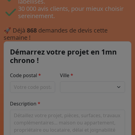
labellisés.
30 000 avis clients, pour mieux choisir
sereinement.
🚀
Déjà
868
demandes de devis cette
semaine !
Démarrez votre projet en 1mn
chrono !
Code postal
Ville
Description