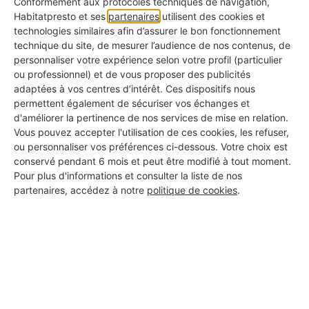
Conformément aux protocoles techniques de navigation,
active
Habitatpresto et ses
partenaires
utilisent des cookies et
technologies similaires afin d’assurer le bon fonctionnement
Photos de réalisations
technique du site, de mesurer l’audience de nos contenus, de
✅ Pour voir ce qu'ils ont déjà fait chez d'autres
personnaliser votre expérience selon votre profil (particulier
ou professionnel) et de vous proposer des publicités
adaptées à vos centres d’intérêt. Ces dispositifs nous
KBis à jour
permettent également de sécuriser vos échanges et
✅ Pour s'assurer qu'il s'agit d'une vraie entreprise
d'améliorer la pertinence de nos services de mise en relation.
Vous pouvez accepter l'utilisation de ces cookies, les refuser,
Avis clients authentiques
ou personnaliser vos préférences ci-dessous. Votre choix est
✅ Pour connaître les retours d'expérience réels
conservé pendant 6 mois et peut être modifié à tout moment.
Pour plus d'informations et consulter la liste de nos
Assurance responsabilité civile
partenaires, accédez à notre
politique de cookies
.
✅ Pour vous couvrir en cas d'incident
Certifications métiers
✅ Pour garantir la qualité professionnelle du travail
Garantie décennale
✅ Pour être protégé même après les travaux