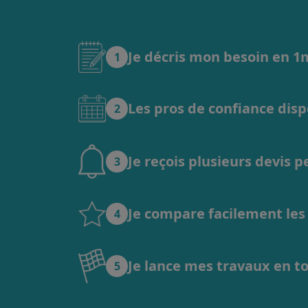
Je décris mon besoin en 
1
Les pros de confiance dis
2
Je reçois plusieurs devis 
3
Je compare facilement les o
4
Je lance mes travaux en t
5