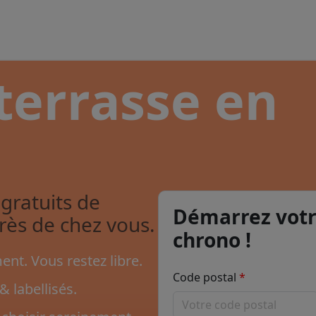
terrasse en
gratuits de
Démarrez votr
près de chez vous.
chrono !
nt. Vous restez libre.
Code postal
& labellisés.