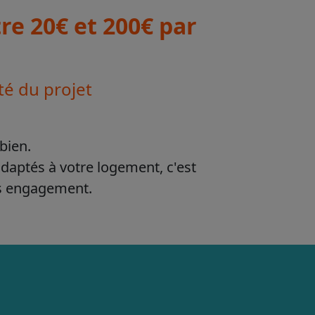
e 20€ et 200€ par
té du projet
bien.
adaptés à votre logement, c'est
ns engagement.