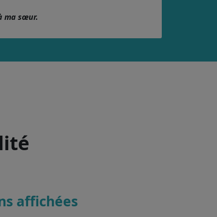
à ma sœur.
lité
ons affichées