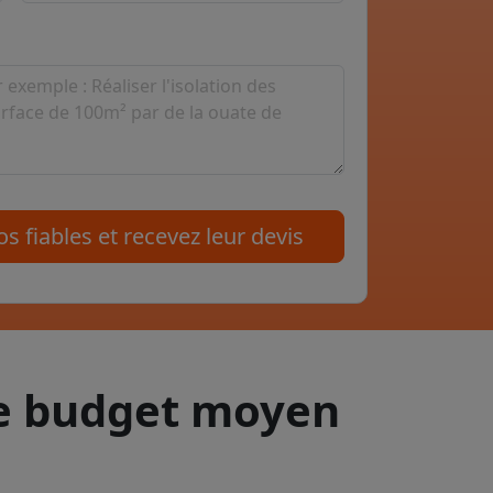
s fiables et recevez leur devis
le budget moyen