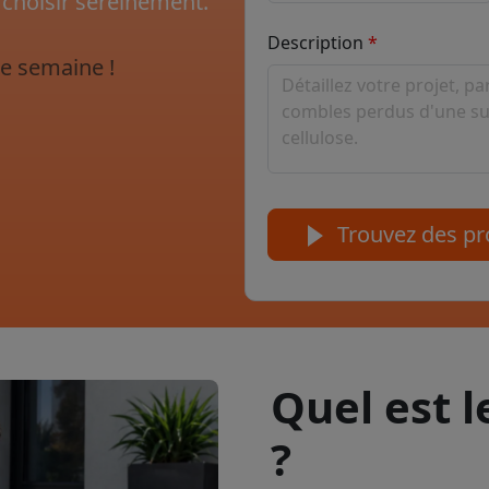
 choisir sereinement.
Description
e semaine !
Trouvez des pro
Quel est 
?