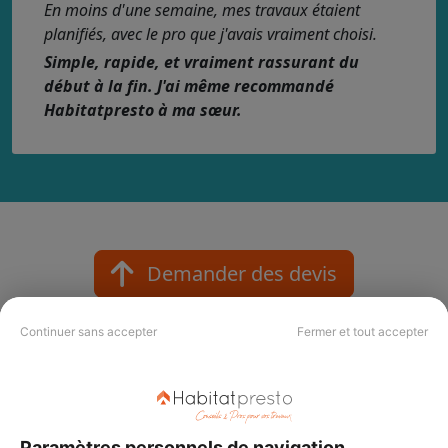
En moins d'une semaine, mes travaux étaient
planifiés, avec le pro que j'avais vraiment choisi.
Simple, rapide, et vraiment rassurant du
début à la fin. J'ai même recommandé
Habitatpresto à ma sœur.
Demander des devis
Continuer sans accepter
Fermer et tout accepter
Nos labels et critères qualité
Votre projet mérite le meilleur pro !
Paramètres personnels de navigation