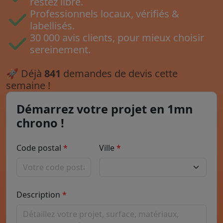
restez libre.
Professionnels locaux, vérifiés &
labellisés.
30 000 avis clients, pour mieux choisir
sereinement.
🚀
Déjà
841
demandes de devis cette
semaine !
Démarrez votre projet en 1mn
chrono !
Code postal
Ville
Description