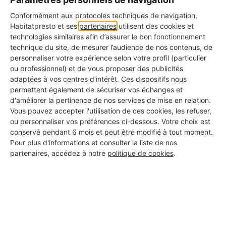
Nos labels Habitatpresto Qualité
Conformément aux protocoles techniques de navigation,
Habitatpresto et ses
partenaires
utilisent des cookies et
technologies similaires afin d’assurer le bon fonctionnement
Label Bronze : La Transparence
technique du site, de mesurer l’audience de nos contenus, de
Ce label est attribué aux professionnels dont le
personnaliser votre expérience selon votre profil (particulier
profil est rempli à 100%.
ou professionnel) et de vous proposer des publicités
adaptées à vos centres d’intérêt. Ces dispositifs nous
permettent également de sécuriser vos échanges et
Label Argent : La Qualité Approuvée
d'améliorer la pertinence de nos services de mise en relation.
Ce label distingue les professionnels ayant déjà
Vous pouvez accepter l'utilisation de ces cookies, les refuser,
obtenu des avis avec une bonne note moyenne.
ou personnaliser vos préférences ci-dessous. Votre choix est
conservé pendant 6 mois et peut être modifié à tout moment.
Label Or : L'Excellence Reconnue
Pour plus d'informations et consulter la liste de nos
C'est la plus haute distinction, réservée aux pros
partenaires, accédez à notre
politique de cookies
.
ayant de nombreux avis avec une excellente note
moyenne.
Les certifications affichées