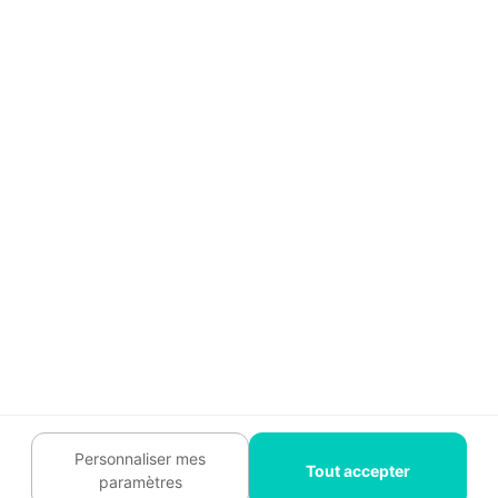
Légal
Charte cookies
Contactez-nous :
09 74 73
85 85
Abonnez-vous à notre
newsletter
et bénéficiez de
conseils gratuits
Je m'inscris
Suivez-nous
Personnaliser mes
Tout accepter
paramètres