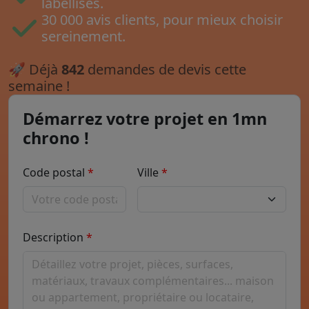
labellisés.
30 000 avis clients, pour mieux choisir
sereinement.
🚀
Déjà
842
demandes de devis cette
semaine !
Démarrez votre projet en 1mn
chrono !
Code postal
Ville
Description