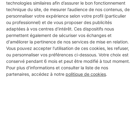
Label Bronze : La Transparence
technologies similaires afin d’assurer le bon fonctionnement
technique du site, de mesurer l’audience de nos contenus, de
Ce label est attribué aux professionnels dont le
personnaliser votre expérience selon votre profil (particulier
profil est rempli à 100%.
ou professionnel) et de vous proposer des publicités
adaptées à vos centres d’intérêt. Ces dispositifs nous
Label Argent : La Qualité Approuvée
permettent également de sécuriser vos échanges et
Ce label distingue les professionnels ayant déjà
d'améliorer la pertinence de nos services de mise en relation.
obtenu des avis avec une bonne note moyenne.
Vous pouvez accepter l'utilisation de ces cookies, les refuser,
ou personnaliser vos préférences ci-dessous. Votre choix est
conservé pendant 6 mois et peut être modifié à tout moment.
Label Or : L'Excellence Reconnue
Pour plus d'informations et consulter la liste de nos
C'est la plus haute distinction, réservée aux pros
partenaires, accédez à notre
politique de cookies
.
ayant de nombreux avis avec une excellente note
moyenne.
Les certifications affichées
Certains artisans de notre réseau disposent de
certifications professionnelles reconnues, comme :