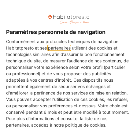
Paramètres personnels de navigation
Conformément aux protocoles techniques de navigation,
Habitatpresto et ses
partenaires
utilisent des cookies et
technologies similaires afin d’assurer le bon fonctionnement
technique du site, de mesurer l’audience de nos contenus, de
personnaliser votre expérience selon votre profil (particulier
Aménagements pour l'accessibilité
ou professionnel) et de vous proposer des publicités
adaptées à vos centres d’intérêt. Ces dispositifs nous
24/12/2013
permettent également de sécuriser vos échanges et
A la recherche d'un d'artisan pour réaliser une
d'améliorer la pertinence de nos services de mise en relation.
salle de bain pour personne handicapée ? Besoin
Vous pouvez accepter l'utilisation de ces cookies, les refuser,
d'infos sur l'aménagement de salle de bain en cas
ou personnaliser vos préférences ci-dessous. Votre choix est
conservé pendant 6 mois et peut être modifié à tout moment.
de handicap ?
Pour plus d'informations et consulter la liste de nos
partenaires, accédez à notre
politique de cookies
.