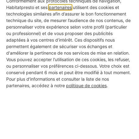
Conformément aux protocoles techniques de navigation,
Année de création de l'entreprise
Habitatpresto et ses
partenaires
utilisent des cookies et
✅ Pour savoir depuis combien de temps elle est
technologies similaires afin d’assurer le bon fonctionnement
technique du site, de mesurer l’audience de nos contenus, de
active
personnaliser votre expérience selon votre profil (particulier
ou professionnel) et de vous proposer des publicités
Photos de réalisations
adaptées à vos centres d’intérêt. Ces dispositifs nous
✅ Pour voir ce qu'ils ont déjà fait chez d'autres
permettent également de sécuriser vos échanges et
d'améliorer la pertinence de nos services de mise en relation.
KBis à jour
Vous pouvez accepter l'utilisation de ces cookies, les refuser,
✅ Pour s'assurer qu'il s'agit d'une vraie entreprise
ou personnaliser vos préférences ci-dessous. Votre choix est
conservé pendant 6 mois et peut être modifié à tout moment.
Pour plus d'informations et consulter la liste de nos
Avis clients authentiques
partenaires, accédez à notre
politique de cookies
.
✅ Pour connaître les retours d'expérience réels
Assurance responsabilité civile
✅ Pour vous couvrir en cas d'incident
Certifications métiers
✅ Pour garantir la qualité professionnelle du travail