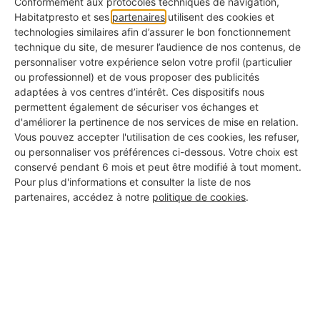
Conformément aux protocoles techniques de navigation,
Année de création de l'entreprise
Habitatpresto et ses
partenaires
utilisent des cookies et
✅ Pour savoir depuis combien de temps elle est
technologies similaires afin d’assurer le bon fonctionnement
active
technique du site, de mesurer l’audience de nos contenus, de
personnaliser votre expérience selon votre profil (particulier
Photos de réalisations
ou professionnel) et de vous proposer des publicités
adaptées à vos centres d’intérêt. Ces dispositifs nous
✅ Pour voir ce qu'ils ont déjà fait chez d'autres
permettent également de sécuriser vos échanges et
d'améliorer la pertinence de nos services de mise en relation.
KBis à jour
Vous pouvez accepter l'utilisation de ces cookies, les refuser,
✅ Pour s'assurer qu'il s'agit d'une vraie entreprise
ou personnaliser vos préférences ci-dessous. Votre choix est
conservé pendant 6 mois et peut être modifié à tout moment.
Avis clients authentiques
Pour plus d'informations et consulter la liste de nos
✅ Pour connaître les retours d'expérience réels
partenaires, accédez à notre
politique de cookies
.
Assurance responsabilité civile
✅ Pour vous couvrir en cas d'incident
Certifications métiers
✅ Pour garantir la qualité professionnelle du travail