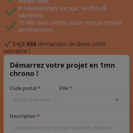
restez libre.
Professionnels locaux, vérifiés &
labellisés.
30 000 avis clients, pour mieux choisir
sereinement.
🚀
Déjà
868
demandes de devis cette
semaine !
Démarrez votre projet en 1mn
chrono !
Code postal
Ville
Description