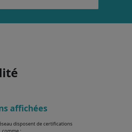
lité
ons affichées
éseau disposent de certifications
, comme :