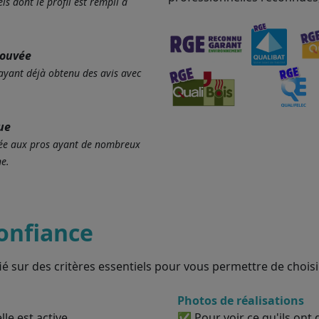
ls dont le profil est rempli à
rouvée
 ayant déjà obtenu des avis avec
ue
ervée aux pros ayant de nombreux
e.
onfiance
ié sur des critères essentiels pour vous permettre de choisir
Photos de réalisations
le est active
✅ Pour voir ce qu'ils ont d