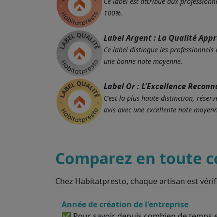
Ce label est attribué aux professionne
100%.
Label Argent : La Qualité App
Ce label distingue les professionnels
une bonne note moyenne.
Label Or : L'Excellence Reconn
C'est la plus haute distinction, rés
avis avec une excellente note moyenn
Comparez en toute c
Chez Habitatpresto, chaque artisan est vérif
Année de création de l'entreprise
✅ Pour savoir depuis combien de temps el