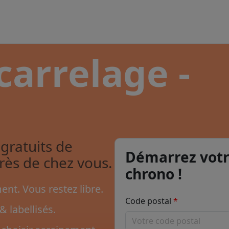
carrelage -
gratuits de
Démarrez votr
près de chez vous.
chrono !
nt. Vous restez libre.
Code postal
& labellisés.