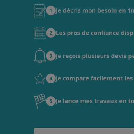
Je décris mon besoin en 
1
Les pros de confiance dis
2
Je reçois plusieurs devis 
3
Je compare facilement les o
4
Je lance mes travaux en t
5