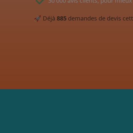
30 000 avis clients, pour mieux
🚀
Déjà
885
demandes de devis cett