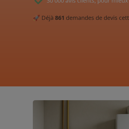
30 000 avis clients, pour mieux
🚀
Déjà
861
demandes de devis cett