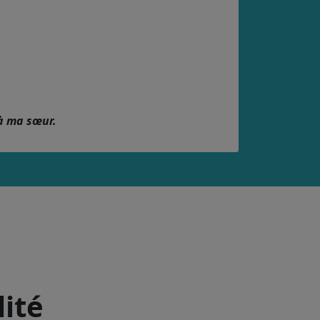
à ma sœur.
lité