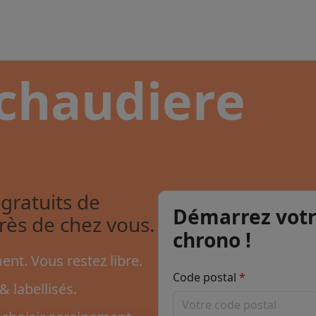
 chaudiere
gratuits de
Démarrez votr
près de chez vous.
chrono !
nt. Vous restez libre.
Code postal
& labellisés.