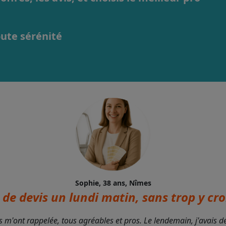
oute sérénité
Sophie, 38 ans, Nîmes
de devis un lundi matin, sans trop y croi
s m'ont rappelée, tous agréables et pros. Le lendemain, j'avais 