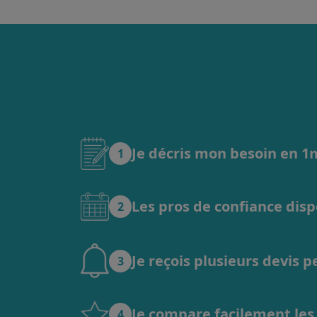
Je décris mon besoin en 
1
Les pros de confiance dis
2
Je reçois plusieurs devis 
3
Je compare facilement les o
4