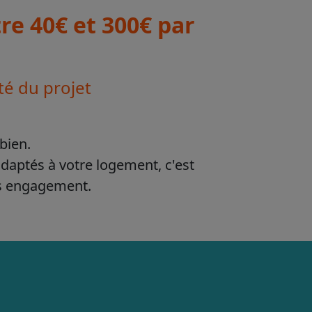
e 40€ et 300€ par
té du projet
bien.
adaptés à votre logement, c'est
ns engagement.