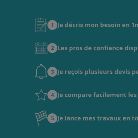
Je décris mon besoin en 
1
Les pros de confiance dis
2
Je reçois plusieurs devis 
3
Je compare facilement les o
4
Je lance mes travaux en t
5