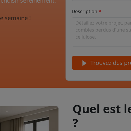
 choisir sereinement.
Description
e semaine !
Trouvez des pro
Quel est 
?