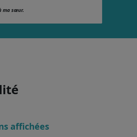
à ma sœur.
lité
ons affichées