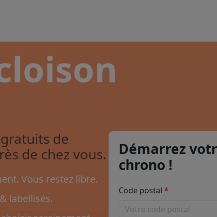
cloison
gratuits de
Démarrez votr
près de chez vous.
chrono !
nt. Vous restez libre.
Code postal
& labellisés.