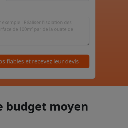
s fiables et recevez leur devis
le budget moyen