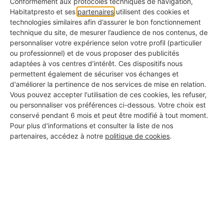
Conformément aux protocoles techniques de navigation,
bon pro, en toute sérénité.
Habitatpresto et ses
partenaires
utilisent des cookies et
technologies similaires afin d’assurer le bon fonctionnement
Année de création de l'entreprise
technique du site, de mesurer l’audience de nos contenus, de
✅ Pour savoir depuis combien de temps elle est
personnaliser votre expérience selon votre profil (particulier
active
ou professionnel) et de vous proposer des publicités
adaptées à vos centres d’intérêt. Ces dispositifs nous
permettent également de sécuriser vos échanges et
Photos de réalisations
d'améliorer la pertinence de nos services de mise en relation.
✅ Pour voir ce qu'ils ont déjà fait chez d'autres
Vous pouvez accepter l'utilisation de ces cookies, les refuser,
ou personnaliser vos préférences ci-dessous. Votre choix est
KBis à jour
conservé pendant 6 mois et peut être modifié à tout moment.
✅ Pour s'assurer qu'il s'agit d'une vraie entreprise
Pour plus d'informations et consulter la liste de nos
partenaires, accédez à notre
politique de cookies
.
Avis clients authentiques
✅ Pour connaître les retours d'expérience réels
Assurance responsabilité civile
✅ Pour vous couvrir en cas d'incident
Certifications métiers