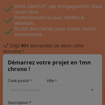
Devis GRATUIT, pas d'engagement. Vous
restez libre.
Professionnels locaux, vérifiés &
labellisés.
30 000 avis clients, pour mieux choisir
sereinement.
🚀
Déjà
901
demandes de devis cette
semaine !
Démarrez votre projet en 1mn
chrono !
Code postal
Ville
Description