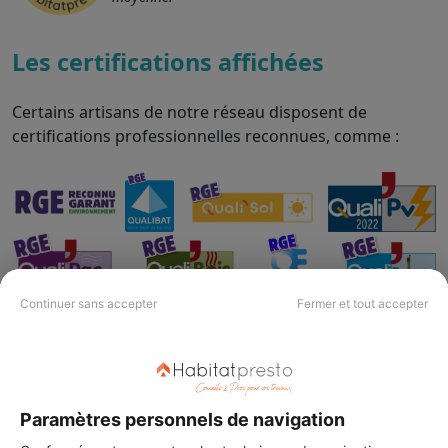
Les certifications affichées
Certains artisans de notre réseau disposent de
certifications professionnelles reconnues, comme :
Continuer sans accepter
Fermer et tout accepter
Comparez en toute confiance
Paramètres personnels de navigation