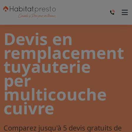
Devis en
remplacement
tuyauterie
per
multicouche
cuivre
Comparez jusqu'à 5 devis gratuits de