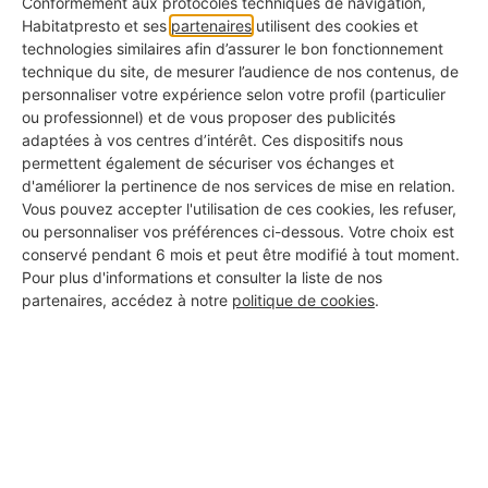
Conformément aux protocoles techniques de navigation,
Chez Habitatpresto, chaque artisan est vérifié sur des
Habitatpresto et ses
partenaires
utilisent des cookies et
critères essentiels pour vous permettre de choisir le
technologies similaires afin d’assurer le bon fonctionnement
bon pro, en toute sérénité.
technique du site, de mesurer l’audience de nos contenus, de
personnaliser votre expérience selon votre profil (particulier
Année de création de l'entreprise
ou professionnel) et de vous proposer des publicités
✅ Pour savoir depuis combien de temps elle est
adaptées à vos centres d’intérêt. Ces dispositifs nous
permettent également de sécuriser vos échanges et
active
d'améliorer la pertinence de nos services de mise en relation.
Vous pouvez accepter l'utilisation de ces cookies, les refuser,
Photos de réalisations
ou personnaliser vos préférences ci-dessous. Votre choix est
✅ Pour voir ce qu'ils ont déjà fait chez d'autres
conservé pendant 6 mois et peut être modifié à tout moment.
Pour plus d'informations et consulter la liste de nos
KBis à jour
partenaires, accédez à notre
politique de cookies
.
✅ Pour s'assurer qu'il s'agit d'une vraie entreprise
Avis clients authentiques
✅ Pour connaître les retours d'expérience réels
Assurance responsabilité civile
✅ Pour vous couvrir en cas d'incident