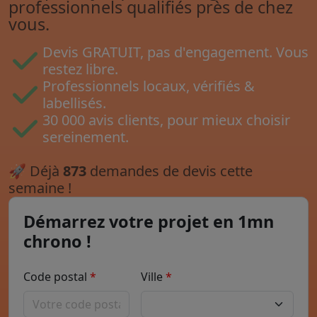
professionnels qualifiés près de chez
vous.
Devis GRATUIT, pas d'engagement. Vous
restez libre.
Professionnels locaux, vérifiés &
labellisés.
30 000 avis clients, pour mieux choisir
sereinement.
🚀
Déjà
873
demandes de devis cette
semaine !
Démarrez votre projet en 1mn
chrono !
Code postal
Ville