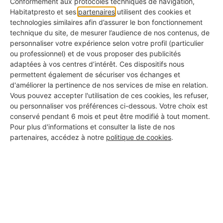
Conformément aux protocoles techniques de navigation,
Photos de réalisations
Habitatpresto et ses
partenaires
utilisent des cookies et
✅ Pour voir ce qu'ils ont déjà fait chez d'autres
technologies similaires afin d’assurer le bon fonctionnement
technique du site, de mesurer l’audience de nos contenus, de
KBis à jour
personnaliser votre expérience selon votre profil (particulier
✅ Pour s'assurer qu'il s'agit d'une vraie entreprise
ou professionnel) et de vous proposer des publicités
adaptées à vos centres d’intérêt. Ces dispositifs nous
permettent également de sécuriser vos échanges et
Avis clients authentiques
d'améliorer la pertinence de nos services de mise en relation.
✅ Pour connaître les retours d'expérience réels
Vous pouvez accepter l'utilisation de ces cookies, les refuser,
ou personnaliser vos préférences ci-dessous. Votre choix est
Assurance responsabilité civile
conservé pendant 6 mois et peut être modifié à tout moment.
✅ Pour vous couvrir en cas d'incident
Pour plus d'informations et consulter la liste de nos
partenaires, accédez à notre
politique de cookies
.
Certifications métiers
✅ Pour garantir la qualité professionnelle du travail
Garantie décennale
✅ Pour être protégé même après les travaux