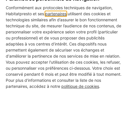
Label Bronze : La Transparence
Conformément aux protocoles techniques de navigation,
Ce label est attribué aux professionnels dont le
Habitatpresto et ses
partenaires
utilisent des cookies et
profil est rempli à 100%.
technologies similaires afin d’assurer le bon fonctionnement
technique du site, de mesurer l’audience de nos contenus, de
Label Argent : La Qualité Approuvée
personnaliser votre expérience selon votre profil (particulier
ou professionnel) et de vous proposer des publicités
Ce label distingue les professionnels ayant déjà
adaptées à vos centres d’intérêt. Ces dispositifs nous
obtenu des avis avec une bonne note moyenne.
permettent également de sécuriser vos échanges et
d'améliorer la pertinence de nos services de mise en relation.
Label Or : L'Excellence Reconnue
Vous pouvez accepter l'utilisation de ces cookies, les refuser,
C'est la plus haute distinction, réservée aux pros
ou personnaliser vos préférences ci-dessous. Votre choix est
ayant de nombreux avis avec une excellente note
conservé pendant 6 mois et peut être modifié à tout moment.
moyenne.
Pour plus d'informations et consulter la liste de nos
partenaires, accédez à notre
politique de cookies
.
Les certifications affichées
Certains artisans de notre réseau disposent de
certifications professionnelles reconnues, comme :