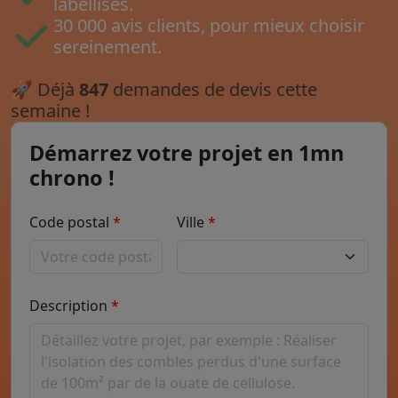
labellisés.
30 000 avis clients, pour mieux choisir
sereinement.
🚀
Déjà
847
demandes de devis cette
semaine !
Démarrez votre projet en 1mn
chrono !
Code postal
Ville
Description