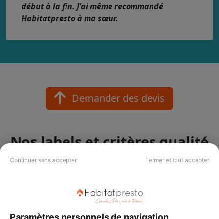
début à la fin. J'ai même recommandé
Habitatpresto à ma sœur.
Demander des devis
Nos labels et critères qualité
Votre projet mérite le meilleur pro !
Continuer sans accepter
Fermer et tout accepter
Nos labels Habitatpresto Qualité
Paramètres personnels de navigation