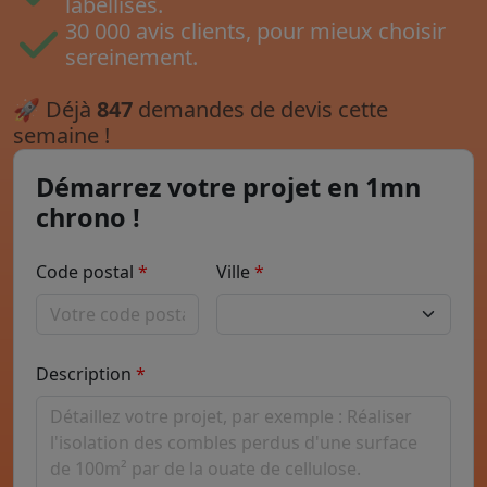
labellisés.
30 000 avis clients, pour mieux choisir
sereinement.
🚀
Déjà
847
demandes de devis cette
semaine !
Démarrez votre projet en 1mn
chrono !
Code postal
Ville
Description