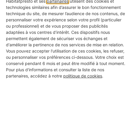
Habitatpresto et ses
partenaires
utilisent des cookies et
Label Bronze : La Transparence
technologies similaires afin d’assurer le bon fonctionnement
Ce label est attribué aux professionnels dont le
technique du site, de mesurer l’audience de nos contenus, de
profil est rempli à 100%.
personnaliser votre expérience selon votre profil (particulier
ou professionnel) et de vous proposer des publicités
Label Argent : La Qualité Approuvée
adaptées à vos centres d’intérêt. Ces dispositifs nous
permettent également de sécuriser vos échanges et
Ce label distingue les professionnels ayant déjà
d'améliorer la pertinence de nos services de mise en relation.
obtenu des avis avec une bonne note moyenne.
Vous pouvez accepter l'utilisation de ces cookies, les refuser,
ou personnaliser vos préférences ci-dessous. Votre choix est
Label Or : L'Excellence Reconnue
conservé pendant 6 mois et peut être modifié à tout moment.
C'est la plus haute distinction, réservée aux pros
Pour plus d'informations et consulter la liste de nos
ayant de nombreux avis avec une excellente note
partenaires, accédez à notre
politique de cookies
.
moyenne.
Les certifications affichées
Certains artisans de notre réseau disposent de
certifications professionnelles reconnues, comme :