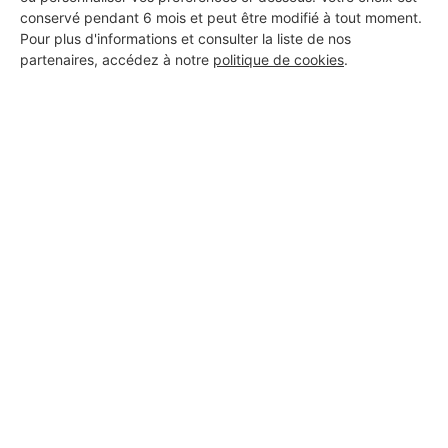
conservé pendant 6 mois et peut être modifié à tout moment.
Pour plus d'informations et consulter la liste de nos
partenaires, accédez à notre
politique de cookies
.
Est-ce que les panneaux solaires
résistent à la grêle ?
13/04/2026
Les grêlons peuvent causer des dégâts. On vous
dit tout sur la résistance des panneaux solaires à
la grêle et les méthodes pour éviter le pire.