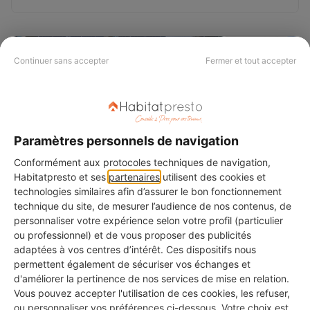
Continuer sans accepter
Fermer et tout accepter
Paramètres personnels de navigation
Conformément aux protocoles techniques de navigation,
Habitatpresto et ses
partenaires
utilisent des cookies et
Carport solaire : prix, aides &
technologies similaires afin d’assurer le bon fonctionnement
technique du site, de mesurer l’audience de nos contenus, de
exemples de devis
personnaliser votre expérience selon votre profil (particulier
ou professionnel) et de vous proposer des publicités
08/06/2026
adaptées à vos centres d’intérêt. Ces dispositifs nous
Découvrez le prix d'un carport solaire, les aides
permettent également de sécuriser vos échanges et
financières disponibles et des exemples de devis
d'améliorer la pertinence de nos services de mise en relation.
pour réaliser votre projet d'énergie renouvelable
Vous pouvez accepter l'utilisation de ces cookies, les refuser,
en toute sérénité.
ou personnaliser vos préférences ci-dessous. Votre choix est