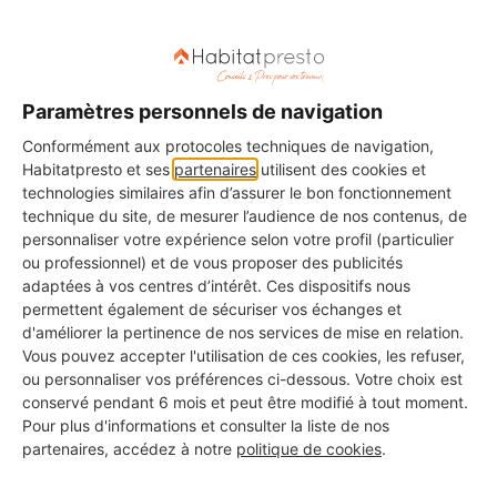
En choisissant d'avoir recours à un artisan, vous
Paramètres personnels de navigation
pourrez
bénéficier de sa garantie décennale
.
Les
Conformément aux protocoles techniques de navigation,
travaux seront assurés pendant 10 ans en cas de
Habitatpresto et ses
partenaires
utilisent des cookies et
malfaçon ou de dommages.
technologies similaires afin d’assurer le bon fonctionnement
technique du site, de mesurer l’audience de nos contenus, de
personnaliser votre expérience selon votre profil (particulier
ou professionnel) et de vous proposer des publicités
adaptées à vos centres d’intérêt. Ces dispositifs nous
📌
permettent également de sécuriser vos échanges et
d'améliorer la pertinence de nos services de mise en relation.
Vous aimerez aussi cet article :
Vous pouvez accepter l'utilisation de ces cookies, les refuser,
Ouvrir un mur porteur : combien ça coûte ?
ou personnaliser vos préférences ci-dessous. Votre choix est
conservé pendant 6 mois et peut être modifié à tout moment.
Pour plus d'informations et consulter la liste de nos
partenaires, accédez à notre
politique de cookies
.