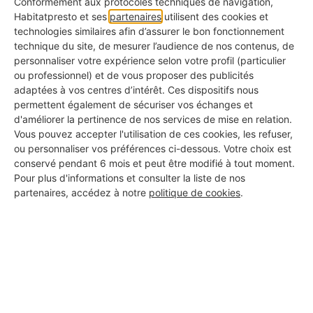
Conformément aux protocoles techniques de navigation,
active
Habitatpresto et ses
partenaires
utilisent des cookies et
technologies similaires afin d’assurer le bon fonctionnement
Photos de réalisations
technique du site, de mesurer l’audience de nos contenus, de
✅ Pour voir ce qu'ils ont déjà fait chez d'autres
personnaliser votre expérience selon votre profil (particulier
ou professionnel) et de vous proposer des publicités
adaptées à vos centres d’intérêt. Ces dispositifs nous
KBis à jour
permettent également de sécuriser vos échanges et
✅ Pour s'assurer qu'il s'agit d'une vraie entreprise
d'améliorer la pertinence de nos services de mise en relation.
Vous pouvez accepter l'utilisation de ces cookies, les refuser,
Avis clients authentiques
ou personnaliser vos préférences ci-dessous. Votre choix est
✅ Pour connaître les retours d'expérience réels
conservé pendant 6 mois et peut être modifié à tout moment.
Pour plus d'informations et consulter la liste de nos
Assurance responsabilité civile
partenaires, accédez à notre
politique de cookies
.
✅ Pour vous couvrir en cas d'incident
Certifications métiers
✅ Pour garantir la qualité professionnelle du travail
Garantie décennale
✅ Pour être protégé même après les travaux