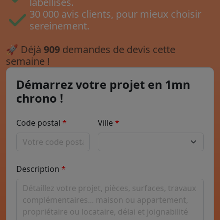
labellisés.
30 000 avis clients, pour mieux choisir
sereinement.
🚀
Déjà
909
demandes de devis cette
semaine !
Démarrez votre projet en 1mn
chrono !
Code postal
Ville
Description