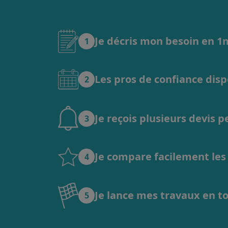
Je décris mon besoin en 
1
Les pros de confiance dis
2
Je reçois plusieurs devis 
3
Je compare facilement les o
4
Je lance mes travaux en t
5