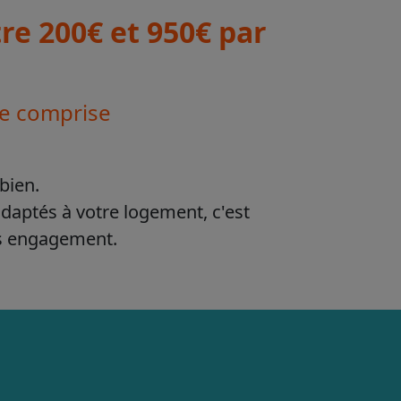
e 200€ et 950€ par
se comprise
bien.
adaptés à votre logement, c'est
ns engagement.