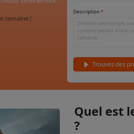
 choisir sereinement.
Description
e semaine !
Trouvez des pro
Quel est 
?