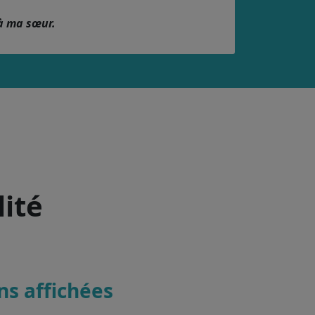
à ma sœur.
lité
ons affichées