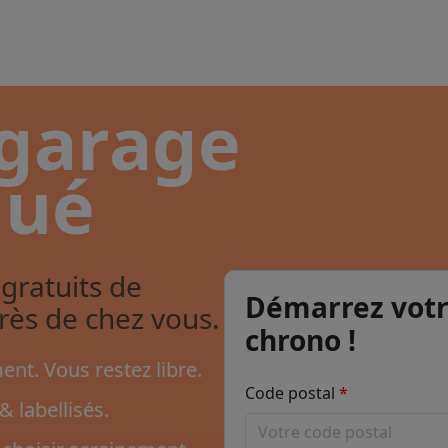
 garage
qué
gratuits de
Démarrez votr
près de chez vous.
chrono !
nt. Vous restez libre.
Code postal
& labellisés.