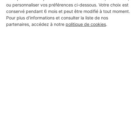
ou personnaliser vos préférences ci-dessous. Votre choix est
Recharger sa voiture chez soi : la plus rentable des solutions
conservé pendant 6 mois et peut être modifié à tout moment.
Pour plus d'informations et consulter la liste de nos
partenaires, accédez à notre
politique de cookies
.
Combien coûte une
recharge de voiture
électrique à domicile ?
Installer une borne de recharge chez soi, est-ce
vraiment rentable ? Il semblerait qu' à long terme,
oui, car recharger son véhicule électrique chez soi
est
la plus économique des solutions
. En
moins
d'un an
vous aurez rentabilisé votre installation !
Le calcul du prix de la recharge de votre voiture
électrique dépendra de sa consommation (
entre