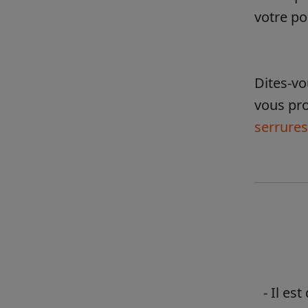
votre po
Dites-vo
vous pro
serrures
- Il es