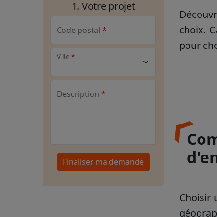
1. Votre projet
Découvr
choix. C
Code postal
pour cho
Ville
Description
Com
d'e
Finaliser ma demande
Choisir 
géograph