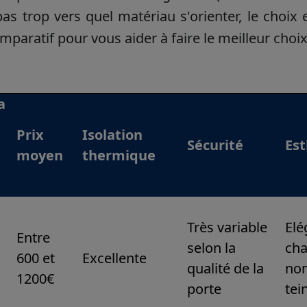
pas trop vers quel matériau s'orienter, le choix
mparatif pour vous aider à faire le meilleur choi
a
Prix
Isolation
Sécurité
Es
moyen
thermique
é
Très variable
Elé
Entre
selon la
cha
600 et
Excellente
qualité de la
no
1200€
porte
tei