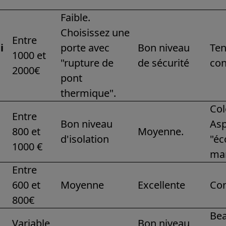
Faible.
Choisissez une
Entre
i
porte avec
Bon niveau
Ten
1000 et
"rupture de
de sécurité
co
2000€
pont
thermique".
Col
Entre
Bon niveau
Asp
800 et
Moyenne.
d'isolation
"é
1000 €
ma
Entre
600 et
Moyenne
Excellente
Co
800€
Be
Variable
Bon niveau