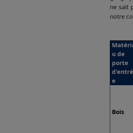
ne sait 
notre co
Matéri
u de
porte
d'entr
e
Bois