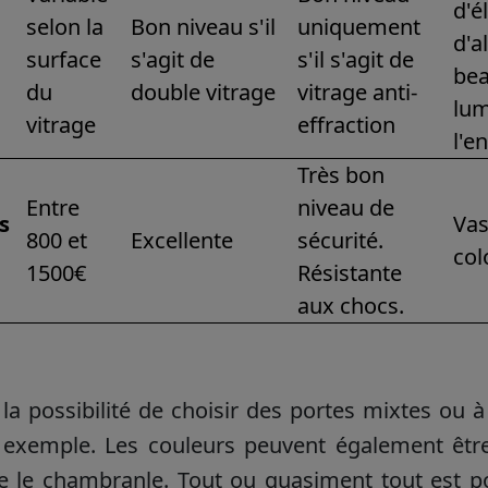
d'é
selon la
Bon niveau s'il
uniquement
d'a
surface
s'agit de
s'il s'agit de
be
du
double vitrage
vitrage anti-
lum
vitrage
effraction
l'e
Très bon
Entre
niveau de
s
Va
800 et
Excellente
sécurité.
col
1500€
Résistante
aux chocs.
e la possibilité de choisir des portes mixtes ou à
 exemple. Les couleurs peuvent également être di
e le chambranle. Tout ou quasiment tout est po