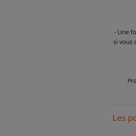
- Une f
si vous 
Pro
Les po