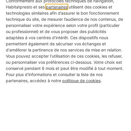
Conformément aux protocoles techniques de navigation,
Habitatpresto et ses
partenaires
utilisent des cookies et
présentiel
pour garantir une mise en situation
technologies similaires afin d’assurer le bon fonctionnement
réaliste et sécurisée. Le port d’une
tenue de
technique du site, de mesurer l’audience de nos contenus, de
personnaliser votre expérience selon votre profil (particulier
travail adaptée
et des
équipements de
ou professionnel) et de vous proposer des publicités
protection individuelle (EPI)
est obligatoire :
adaptées à vos centres d’intérêt. Ces dispositifs nous
permettent également de sécuriser vos échanges et
casque, chaussures de sécurité, gilet haute
d'améliorer la pertinence de nos services de mise en relation.
visibilité, etc.
Vous pouvez accepter l'utilisation de ces cookies, les refuser,
ou personnaliser vos préférences ci-dessous. Votre choix est
conservé pendant 6 mois et peut être modifié à tout moment.
Pour plus d'informations et consulter la liste de nos
partenaires, accédez à notre
politique de cookies
.
Module théorique : 5 axes
fondamentaux
Responsabilités du conducteur
: règles
légales, droit social, responsabilité civile et
pénale